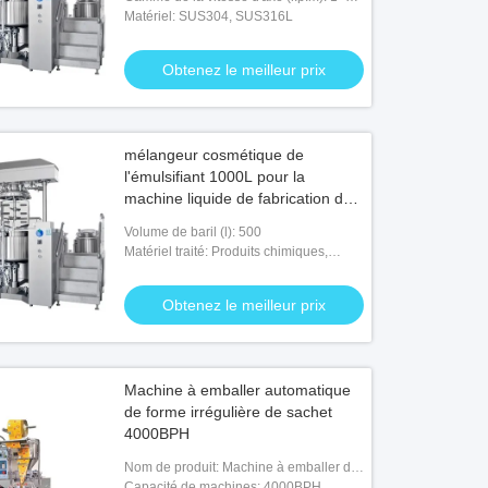
3600 r.p.m
Matériel: SUS304, SUS316L
Obtenez le meilleur prix
mélangeur cosmétique de
l'émulsifiant 1000L pour la
machine liquide de fabrication de
savon de liquide de shampooing
Volume de baril (l): 500
d'hôtel
Matériel traité: Produits chimiques,
nourriture, médecine
Obtenez le meilleur prix
Machine à emballer automatique
de forme irrégulière de sachet
4000BPH
Nom de produit: Machine à emballer de
forme irrégulière de sachet de Changhaï
Capacité de machines: 4000BPH