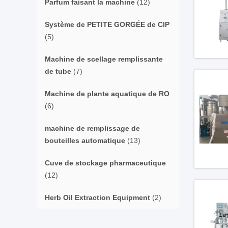
Parfum faisant la machine
(12)
Système de PETITE GORGÉE de CIP
(5)
Machine de scellage remplissante
de tube
(7)
Machine de plante aquatique de RO
(6)
machine de remplissage de
bouteilles automatique
(13)
Cuve de stockage pharmaceutique
(12)
Herb Oil Extraction Equipment
(2)