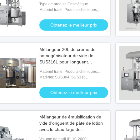
Type de produit: Cosmétique
Matériel traité: Produits chimiques,
nourriture, médecine
Obtenez le meilleur prix
Mélangeur 20L de crème de
homogénisateur de vide de
SUS316L pour l'onguent
cosmétique de gel
Matériel traité: Produits chimiques,
nourriture, médecine
Matériel: SUS304, SUS316L
Obtenez le meilleur prix
Mélangeur de émulsification de
vide d'onguent de pâte de lotion
avec le chauffage de
homogénisateur
Volume de baril (l): 10-2000L