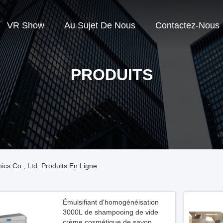
VR Show
Au Sujet De Nous
Contactez-Nous
PRODUITS
cs Co., Ltd. Produits En Ligne
Émulsifiant d'homogénéisation
3000L de shampooing de vide
crème cosmétique de savon