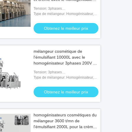
380V
Tension: 3phases
200V/380V/415V/480V/600V
Type de mélangeur: Homogénisateur,
agitateur, palette, grattoir
Obtenez le meilleur prix
mélangeur cosmétique de
l'émulsifiant 10000L avec le
homogénisateur 3phases 200V de
circulation
Tension: 3phases
200V/380V/415V/480V/600V
Type de mélangeur: Homogénisateur,
agitateur, palette, grattoir
Obtenez le meilleur prix
homogénisateurs cosmétiques du
mélangeur 3600 t/mn de
l'émulsifiant 2000L pour la crème