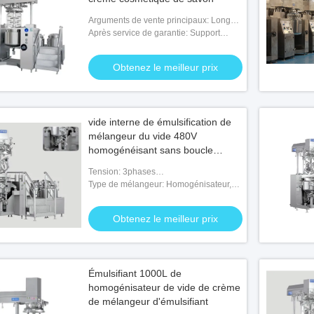
Arguments de vente principaux: Longue
durée de vie
Après service de garantie: Support
technique visuel, appui en ligne,
maintenance sur le terrain de pièces de
Obtenez le meilleur prix
rechange, et servi
vide interne de émulsification de
mélangeur du vide 480V
homogénéisant sans boucle
externe
Tension: 3phases
200V/380V/415V/480V/600V
Type de mélangeur: Homogénisateur,
agitateur, palette, grattoir
Obtenez le meilleur prix
Émulsifiant 1000L de
homogénisateur de vide de crème
de mélangeur d'émulsifiant