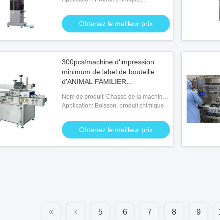
marchandise, nourriture, machines et
matériel
Obtenez le meilleur prix
300pcs/machine d'impression
minimum de label de bouteille
d'ANIMAL FAMILIER
2400x1460x1050mm
Nom de produit: Chasse de la machine
d'impression de label de bouteille
Application: Boisson, produit chimique
d'animal familier
Obtenez le meilleur prix
5
6
7
8
9