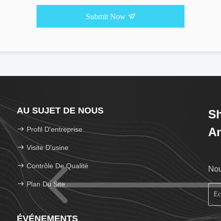
Submit Now
AU SUJET DE NOUS
Sh
Profil D'entreprise
An
Visite D'usine
Contrôle De Qualité
Nou
Plan Du Site
ÉVÉNEMENTS