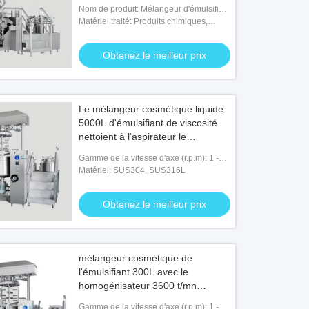
liquide
Nom de produit: Mélangeur d'émulsifiant
cosmétique
Matériel traité: Produits chimiques,
nourriture, médecine
Obtenez le meilleur prix
Le mélangeur cosmétique liquide
5000L d'émulsifiant de viscosité
nettoient à l'aspirateur le
homogénisateur de émulsification
Gamme de la vitesse d'axe (r.p.m): 1 -
3600 r.p.m
Matériel: SUS304, SUS316L
Obtenez le meilleur prix
mélangeur cosmétique de
l'émulsifiant 300L avec le
homogénisateur 3600 t/mn
SUS304
Gamme de la vitesse d'axe (r.p.m): 1 -