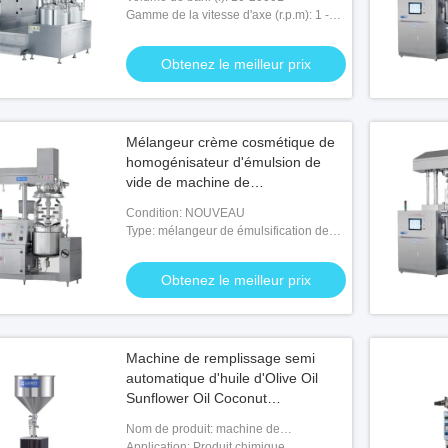
Gamme de la vitesse d'axe (r.p.m): 1 -
3600 r.p.m
Obtenez le meilleur prix
Mélangeur crème cosmétique de
homogénisateur d'émulsion de
vide de machine de
homogénisateur
Condition: NOUVEAU
Type: mélangeur de émulsification de
vide
Obtenez le meilleur prix
Machine de remplissage semi
automatique d'huile d'Olive Oil
Sunflower Oil Coconut
450x450x1600mm
Nom de produit: machine de
remplissage d'huile de noix de coco
Application: Produit chimique,