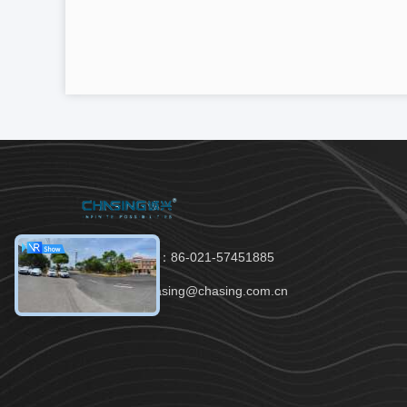
Téléphone：86-021-57451885
Email：chasing@chasing.com.cn