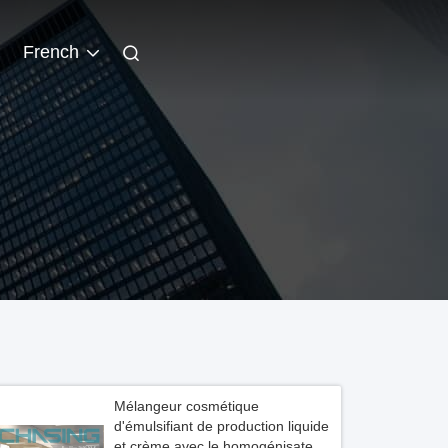
French
Mélangeur cosmétique
d'émulsifiant de production liquide
et crème avec le homogénisateur