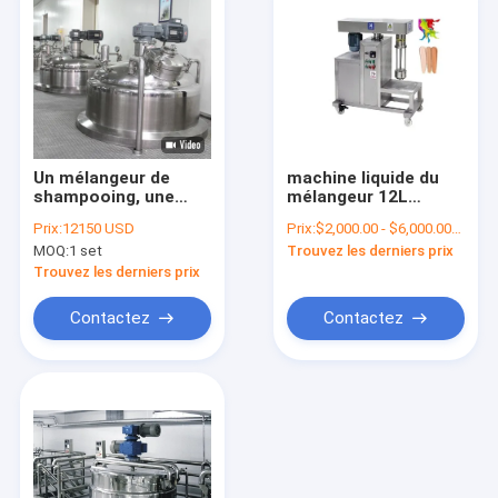
Un mélangeur de
machine liquide du
shampooing, une
mélangeur 12L
machine à mélanger
rectifiant le
Prix:
12150 USD
Prix:
$2,000.00 - $6,000.00/Sets
le shampooing, une
mélangeur détersif
MOQ:
1 set
Trouvez les derniers prix
cuve de mélange du
liquide Moulin de
shampooing.
meulage cosmétique
Trouvez les derniers prix
Contactez
Contactez
Maison
Produits
VR Show