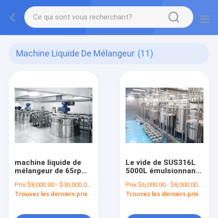
Machine Liquide De Mélangeur
(11)
machine liquide de
Le vide de SUS316L
mélangeur de 65rpm
5000L émulsionnant
3600L pour le
usinent le mélangeur
Prix:
$8,000.00 - $30,000.00/Sets
Prix:
$6,000.00 - $8,000.00/Sets
détergent de liquide
d'émulsification de
Trouvez les derniers prix
Trouvez les derniers prix
de lavage de plat
vide de crème