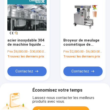
acier inoxydable 304
Broyeur de meulage
de machine liquide de
cosmétique de
mélangeur de savon
mélangeur de la
Prix:
$8,000.00 - $30,000.00/Sets
Prix:
$2,000.00 - $6,000.00/Sets
de lavage de la main
machine 12L de
Trouvez les derniers prix
Trouvez les derniers prix
500L
moulin
Contactez
Contactez
Économisez votre temps
Laissez-nous contacter les meilleurs
produits avec vous.