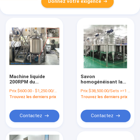
Donnez votre exigence
Machine liquide
Savon
200RPM du
homogénéisant la
mélangeur 304 250L
machine liquide
Prix:
$600.00 - $1,250.00/Sets
Prix:
$38,500.00/Sets >=1 Sets
d'acier inoxydable
2000L du mélangeur
Trouvez les derniers prix
Trouvez les derniers prix
SUS316
Contactez
Contactez