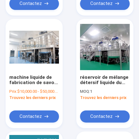
Contactez
Contactez
machine liquide de
réservoir de mélange
fabrication de savon
détersif liquide du
de la machine
vide 10000L avec
Prix:
$10,000.00 - $50,000.00/Sets
MOQ:
1
SUS316L du
l'option de
Trouvez les derniers prix
Trouvez les derniers prix
mélangeur 2400L 22
homogénisateur
kilowatts
Contactez
Contactez