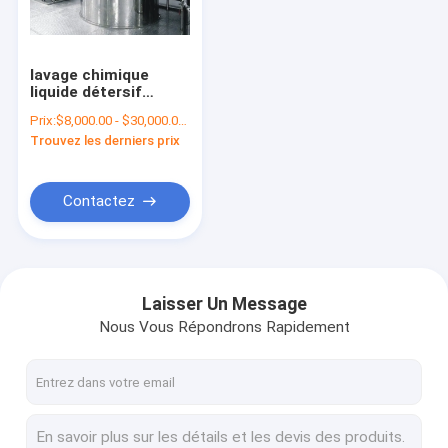
Au sujet de nous
Visite d'usine
lavage chimique
liquide détersif
Contrôle de qualité
liquide de plat de
Prix:
$8,000.00 - $30,000.00/Sets
malaxeur de
Trouvez les derniers prix
mélangeur de 65rpm
Contactez-nous
3600L
Demandez une citation
Contactez
Mélangeur d'émulsifiant cosmétique
Laisser Un Message
Nous Vous Répondrons Rapidement
Mélangeur d'émulsifiant de homogénisateur
Mélangeur d'émulsifiant de laboratoire
Machine liquide de mélangeur