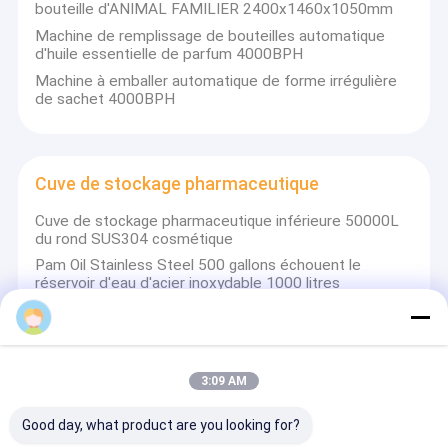
bouteille d'ANIMAL FAMILIER 2400x1460x1050mm
Machine de remplissage de bouteilles automatique
d'huile essentielle de parfum 4000BPH
Machine à emballer automatique de forme irrégulière
de sachet 4000BPH
Cuve de stockage pharmaceutique
Cuve de stockage pharmaceutique inférieure 50000L
du rond SUS304 cosmétique
Pam Oil Stainless Steel 500 gallons échouent le
réservoir d'eau d'acier inoxydable 1000 litres
Cuve de stockage pharmaceutique liquide 20000L
d'huile essentielle d'onguent de crème de l'eau
réservoir vertical de stockage d'huile de l'acier
inoxydable 300L pour le cosmétique de nourriture
3:09 AM
Good day, what product are you looking for?