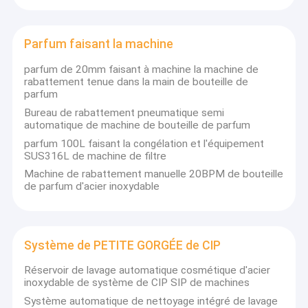
Au sujet de nous
Parfum faisant la machine
Visite d'usine
parfum de 20mm faisant à machine la machine de
Contrôle de qualité
rabattement tenue dans la main de bouteille de
parfum
Contactez-nous
Bureau de rabattement pneumatique semi
Nous mettons en application strictement selon la norme
automatique de machine de bouteille de parfum
ISO9001. Nous avons la capacité technologique forte, les
Demandez une citation
parfum 100L faisant la congélation et l'équipement
dispositifs de essai complets et les artisanats uniques et
SUS316L de machine de filtre
avancés.
Machine de rabattement manuelle 20BPM de bouteille
de parfum d'acier inoxydable
Nous prenons le « guidage par de pointe, la survie par de haute
Mélangeur d'émulsifiant cosmétique
qualité et se développer en rencontrant la réunion les besoins du
marché » en tant que notre devise de base. Notre société a
Mélangeur d'émulsifiant de homogénisateur
coopéré avec les instituts et les universités de recherche
scientifique domestiques célèbres. Nous employons le
Système de PETITE GORGÉE de CIP
discreteness de Desl, de Dow Chemical, de Hydranautics, de
Mélangeur d'émulsifiant de laboratoire
Grundfos, de Panasonic, de Siemens, de Schneider et de grue
Réservoir de lavage automatique cosmétique d'acier
pour fabriquer différents types des homogénisateurs de
inoxydable de système de CIP SIP de machines
Machine liquide de mélangeur
émulsification à haute efficacité, des machines de émulsification
Système automatique de nettoyage intégré de lavage
de vide fin, des homogénisateurs multifonctionnels, des