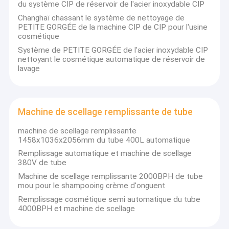
du système CIP de réservoir de l'acier inoxydable CIP
machines à laver de boisson alcoolisée et d'eau traitant des
pâte dentifrice faisant la machine
machines de R.O et d'échange ionique. Nous avons gagné la
Changhaï chassant le système de nettoyage de
confiance de la plupart des clients pour les produits de haute
PETITE GORGÉE de la machine CIP de CIP pour l'usine
Réservoir de mélange cosmétique
qualité, les prix raisonnables et le service après-vente parfait.
cosmétique
Nos produits sont employés dans le cosmétique, la nourriture, la
Système de PETITE GORGÉE de l'acier inoxydable CIP
pharmacie, le génie chimique, la peinture, le lien, l'agent
Machines de développement pharmaceutiques
nettoyant le cosmétique automatique de réservoir de
auxiliaire, l'eau potable et les industries d'enzymes. La gestion
lavage
canonique et rigoureuse assure de haute qualité du produit.
Parfum faisant la machine
Nous avons les équipes techniques habiles pour t'offrir le service
de la formation d'installation, d'accord et de opérer. Notre
Système de PETITE GORGÉE de CIP
principe est « de servir la société et de se consacrer à l'être
humain ». Sentez svp librement pour nous contacter pour de
Machine de scellage remplissante de tube
plus amples informations.
Machine de scellage remplissante de tube
machine de scellage remplissante
1458x1036x2056mm du tube 400L automatique
Machine de plante aquatique de RO
Remplissage automatique et machine de scellage
380V de tube
machine de remplissage de bouteilles automatique
Machine de scellage remplissante 2000BPH de tube
mou pour le shampooing crème d'onguent
Cuve de stockage pharmaceutique
Remplissage cosmétique semi automatique du tube
4000BPH et machine de scellage
Herb Oil Extraction Equipment