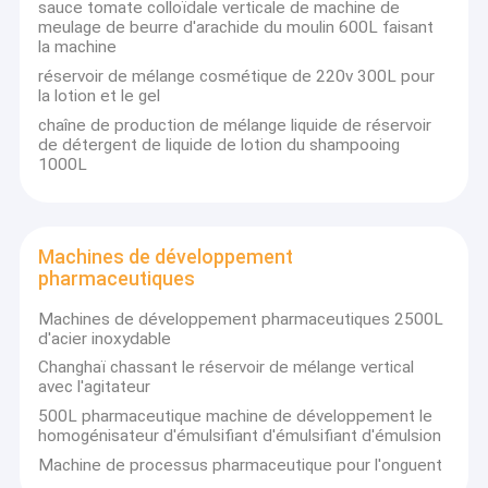
sauce tomate colloïdale verticale de machine de
meulage de beurre d'arachide du moulin 600L faisant
la machine
réservoir de mélange cosmétique de 220v 300L pour
la lotion et le gel
chaîne de production de mélange liquide de réservoir
de détergent de liquide de lotion du shampooing
1000L
Machines de développement
pharmaceutiques
Machines de développement pharmaceutiques 2500L
d'acier inoxydable
Maison
Changhaï chassant le réservoir de mélange vertical
avec l'agitateur
Changhaï CHASSANT M&E Cie., Ltd. C'est une grande société
se spécialisant en fournissant le génie chimique, le produit
Produits
500L pharmaceutique machine de développement le
chimique quotidien, les machines de nourriture et de pharmacie
homogénisateur d'émulsifiant d'émulsifiant d'émulsion
et concevoir, fabriquer et installer l'eau traitant des machines.
VR Show
Machine de processus pharmaceutique pour l'onguent