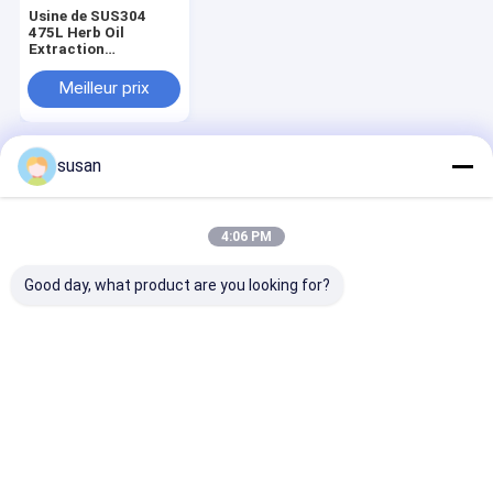
Usine de SUS304
475L Herb Oil
Extraction
Equipment
Manufacturing
Meilleur prix
susan
Aperçu
Au sujet de
Contactez-
Desktop
nous
nous
Site
Plan du
Politique en matière de protection de
site
la vie privée
4:06 PM
Qualité
Mélangeur d'émulsifiant cosmétique
Usine De
Chine.Copyright © 2026 Shanghai Cheng Xing Machinery And
Good day, what product are you looking for?
Electronics Co., Ltd.. All Rights Reserved.
Maison
Produits
VR Show