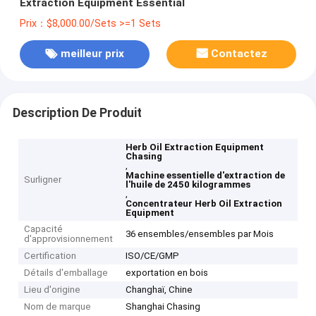
Extraction Equipment Essential
Prix：$8,000.00/Sets >=1 Sets
meilleur prix
Contactez
Description De Produit
Herb Oil Extraction Equipment
Chasing
,
Machine essentielle d'extraction de
Surligner
l'huile de 2450 kilogrammes
,
Concentrateur Herb Oil Extraction
Equipment
Capacité
36 ensembles/ensembles par Mois
d'approvisionnement
Certification
ISO/CE/GMP
Détails d'emballage
exportation en bois
Lieu d'origine
Changhaï, Chine
Nom de marque
Shanghai Chasing