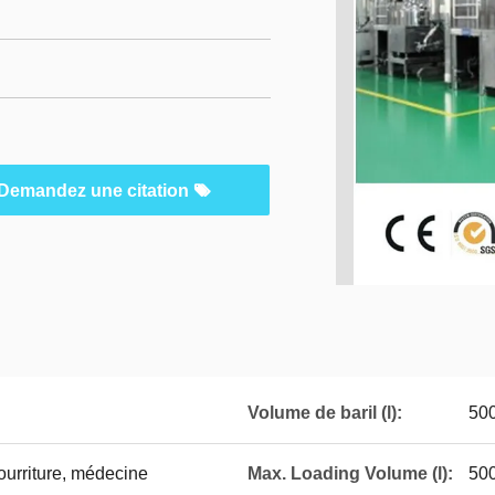
Demandez une citation
Volume de baril (l):
50
ourriture, médecine
Max. Loading Volume (l):
500