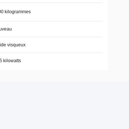
00 kilogrammes
uveau
ide visqueux
5 kilowatts