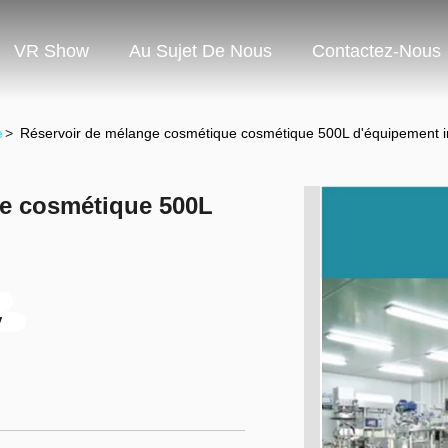
VR Show
Au Sujet De Nous
Contactez-Nous
e
>
Réservoir de mélange cosmétique cosmétique 500L d'équipement in
e cosmétique 500L
V