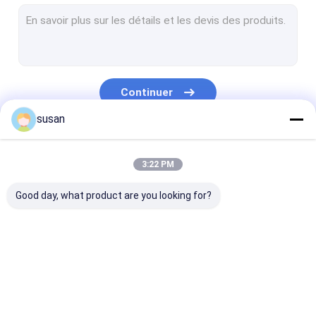
pâte dentifrice faisant la machine
Réservoir de mélange cosmétique
Machines de développement pharmaceutiques
Continuer
Parfum faisant la machine
susan
Système de PETITE GORGÉE de CIP
Nos Catégories
Machine de scellage remplissante de tube
3:22 PM
Machine de plante aquatique de RO
Good day, what product are you looking for?
machine de remplissage de bouteilles automatique
Cuve de stockage pharmaceutique
Mélangeur
Mélangeur
Mélangeur
Herb Oil Extraction Equipment
d'émulsifiant
d'émulsifiant de
d'émulsifiant 
cosmétique
homogénisateur
laboratoire