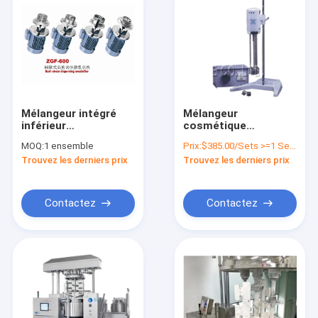
Mélangeur intégré
Mélangeur
inférieur
cosmétique
d'émulsifiant de haut
d'émulsifiant du
MOQ:
1 ensemble
Prix:
$385.00/Sets >=1 Sets
de cisaillement
laboratoire
Trouvez les derniers prix
Trouvez les derniers prix
mélangeur crème
15000rpm d'acier
cosmétique de
inoxydable 0,37
homogénisateur
kilowatts
Contactez
Contactez
Maison
Produits
VR Show