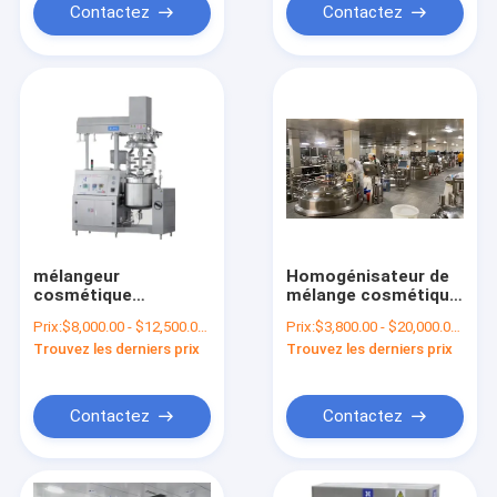
Contactez
Contactez
mélangeur
Homogénisateur de
cosmétique
mélange cosmétique
d'émulsifiant du vide
et vide de réservoir
Prix:
$8,000.00 - $12,500.00/Sets
Prix:
$3,800.00 - $20,000.00/Sets
200L 15 kilowatts
de savon liquide
Trouvez les derniers prix
Trouvez les derniers prix
pour jamais la beauté
Contactez
Contactez