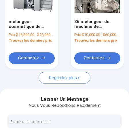
Au sujet de nous
Visite d'usine
mélangeur
36 mélangeur de
cosmétique de
machine de
Contrôle de qualité
l'émulsifiant 1000L
fabrication de pâte
Prix:
$16,890.00 - $23,980.00/Sets
Prix:
$10,000.00 - $60,000.00/Sets
pour la machine
dentifrice du kilowatt
Trouvez les derniers prix
Trouvez les derniers prix
liquide de fabrication
840L
Contactez-nous
de savon de liquide
de shampooing
d'hôtel
Demandez une citation
Contactez
Contactez
Regardez plus
Mélangeur d'émulsifiant cosmétique
Mélangeur d'émulsifiant de homogénisateur
Laisser Un Message
Nous Vous Répondrons Rapidement
Mélangeur d'émulsifiant de laboratoire
Machine liquide de mélangeur