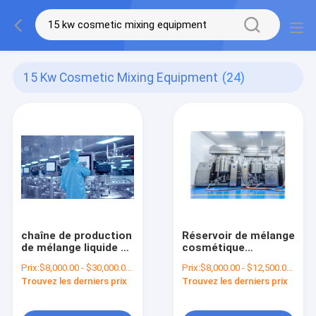
15 Kw Cosmetic Mixing Equipment
(24)
chaîne de production
Réservoir de mélange
de mélange liquide de
cosmétique
réservoir de
cosmétique 500L
Prix:
$8,000.00 - $30,000.00/Sets
Prix:
$8,000.00 - $12,500.00/Sets
détergent de liquide
d'équipement
Trouvez les derniers prix
Trouvez les derniers prix
de lotion du
industriel
shampooing 1000L