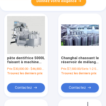
Donnez votre exigence
pâte dentifrice 5000L
Changhaï chassant le
faisant à machine
réservoir de mélange
18,5 kilowatts
vertical avec
Prix:
$30,000.00 - $46,800.00/Sets
Prix:
$7,500.00/Sets 1-2 Sets
d'émulsifiant de pâte
l'agitateur
Trouvez les derniers prix
Trouvez les derniers prix
dentifrice
Contactez
Contactez