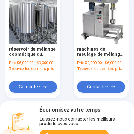
réservoir de mélange
machines de
cosmétique du
meulage de mélange
shampooing 2000L à
cosmétiques du
Prix:
$6,000.00 - $9,000.00/Sets
Prix:
$2,000.00 - $6,000.00/Sets
une seule couche
réservoir 12L avec
Trouvez les derniers prix
Trouvez les derniers prix
les boules de
meulage
Contactez
Contactez
Économisez votre temps
Laissez-nous contacter les meilleurs
produits avec vous.