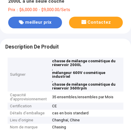
2000L à une seule couche
Prix：$6,000.00 - $9,000.00/Sets
meilleur prix
Contactez
Description De Produit
chasse de mélange cosmétique du
réservoir 2000L
,
mélangeur 600V cosmétique
Surligner
industriel
,
chasse de mélange cosmétique du
réservoir 3600rpm
Capacité
35 ensembles/ensembles par Mois
d'approvisionnement
Certification
CE
Détails d'emballage
cas en bois standard
Lieu d'origine
Changhaï, Chine
Nom de marque
Chasing