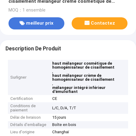
cisaillement mélangeur crème cosmétique de
homogénisateur
MOQ：1 ensemble
meilleur prix
Contactez
Description De Produit
haut mélangeur cosmétique de
homogénisateur de cisaillement
,
haut mélangeur crème de
Surligner
homogénisateur de cisaillement
,
mélangeur intégré inférieur
d'émulsifiant
Certification
CE
Conditions de
L/C, D/A, T/T
paiement
Délai de livraison
15 jours
Détails d'emballage
Boîte en bois
Lieu d'origine
Changhaï