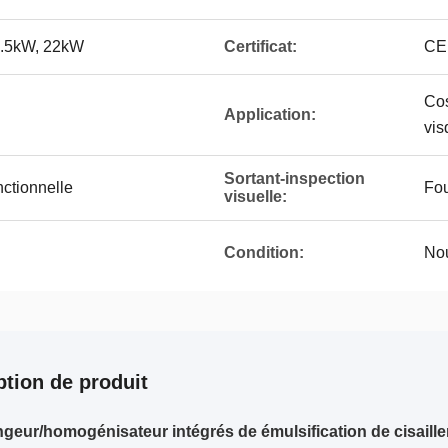
8.5kW, 22kW
Certificat:
CE
Cos
Application:
vis
Sortant-inspection
nctionnelle
Fou
visuelle:
Condition:
No
ption de produit
geur/homogénisateur intégrés de émulsification de cisaille