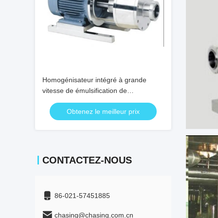
Homogénisateur intégré à grande
vitesse de émulsification de
cisaillement de catégorie comestible de
Obtenez le meilleur prix
homogénisateur de pompe haut
CONTACTEZ-NOUS
86-021-57451885
chasing@chasing.com.cn