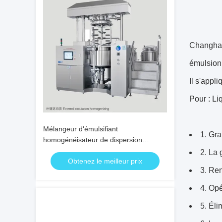
Changhaï 
émulsion
Il s'appl
Pour : Li
Mélangeur d'émulsifiant
1. Gra
homogénéisateur de dispersion
Mélangeur d'émulsifiant en ligne DSZL
2. La 
Obtenez le meilleur prix
sous vide
3. Re
4. Opé
5. Éli