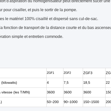
port d'aspiration du homogénisateur peut directement sucer une p
r pour cisailler, et puis le sortir de la pompe.
tes le matériel 100% cisaillé et dispersé sans cul-de-sac.
a la fonction de transport de la distance courte et du bas ascenseu
ration simple et entretien commode.
ZGF3
ZG
ZGF1
ZGF2
(kilowatts)
4
7,5
18,5
22
 vitesse (les T/MN)
3600
3600
3600
15
L)
50~200
90~1000
150~1500
20