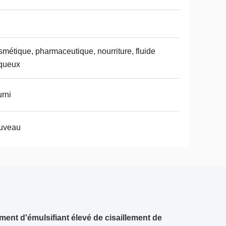
métique, pharmaceutique, nourriture, fluide
queux
rni
uveau
ment d'émulsifiant élevé de cisaillement de