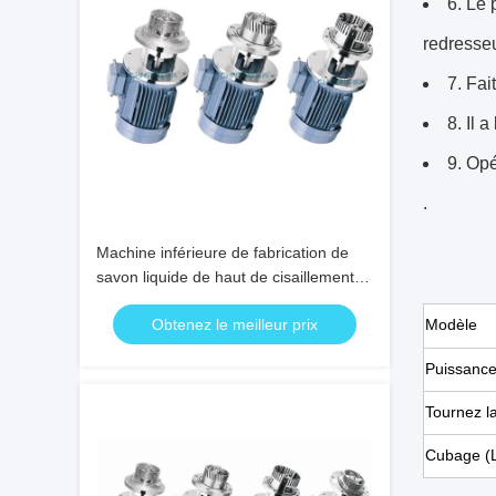
6. Le 
redresseu
7. Fai
8. Il 
9. Opé
.
Machine inférieure de fabrication de
savon liquide de haut de cisaillement
de vide mélangeur de homogénisateur
Obtenez le meilleur prix
Modèle
crème cosmétique
Puissance 
Tournez la
Cubage (