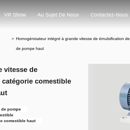
VR Show
Au Sujet De Nous
Contactez-Nous
>
Homogénisateur intégré à grande vitesse de émulsification de
de pompe haut
 vitesse de
e catégorie comestible
ut
n de pompe
estible
ie comestible haut