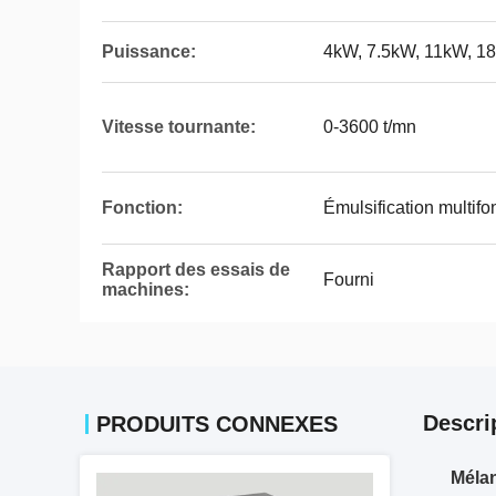
Puissance:
4kW, 7.5kW, 11kW, 1
Vitesse tournante:
0-3600 t/mn
Fonction:
Émulsification multifo
Rapport des essais de
Fourni
machines:
Descri
PRODUITS CONNEXES
Mélan