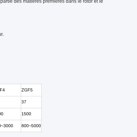
artie des matières premières dans le rotor et le
r.
F4
ZGF5
37
00
1500
0~3000
800~5000