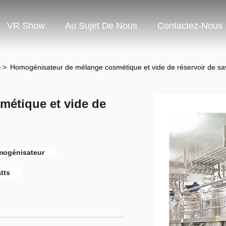
VR Show
Au Sujet De Nous
Contactez-Nous
e
>
Homogénisateur de mélange cosmétique et vide de réservoir de sav
étique et vide de
mogénisateur
tts