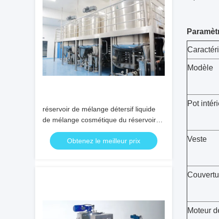
Paramèt
Caractéri
Modèle
Pot intér
réservoir de mélange détersif liquide
de mélange cosmétique du réservoir
60rpm du savon 20000L
Veste
Obtenez le meilleur prix
Couvertu
Moteur d