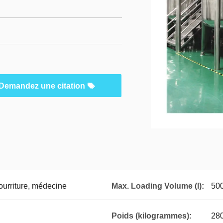
Demandez une citation
ourriture, médecine
Max. Loading Volume (l):
50
Poids (kilogrammes):
28