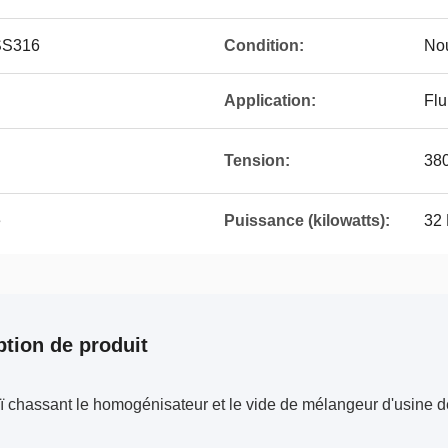
SS316
Condition:
No
Application:
Flu
Tension:
38
é
Puissance (kilowatts):
32
ption de produit
 chassant le homogénisateur et le vide de mélangeur d'usine d