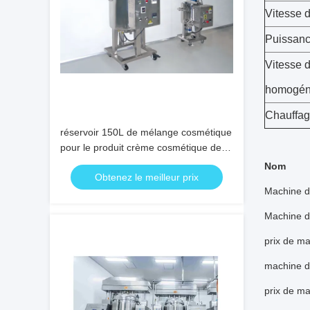
Vitesse 
Puissanc
Vitesse d
homogén
Chauffa
réservoir 150L de mélange cosmétique
pour le produit crème cosmétique de
lotion et de gel
Nom
Obtenez le meilleur prix
Machine de
Machine d
prix de ma
machine de
prix de ma