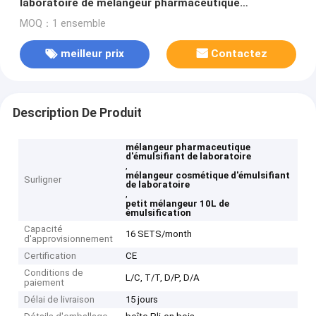
laboratoire de mélangeur pharmaceutique
d'émulsifiant petite
MOQ：1 ensemble
meilleur prix
Contactez
Description De Produit
mélangeur pharmaceutique
d'émulsifiant de laboratoire
,
mélangeur cosmétique d'émulsifiant
Surligner
de laboratoire
,
petit mélangeur 10L de
émulsification
Capacité
16 SETS/month
d'approvisionnement
Certification
CE
Conditions de
L/C, T/T, D/P, D/A
paiement
Délai de livraison
15 jours