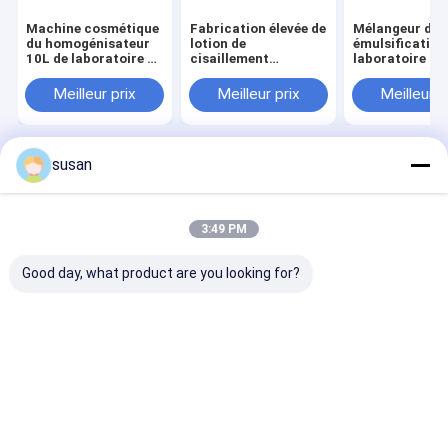
Machine cosmétique
Fabrication élevée de
Mélangeur de
du homogénisateur
lotion de
émulsification
10L de laboratoire de
cisaillement
laboratoire de
mélangeur
d'agitateur liquide de
SS316L 10L 2
pharmaceutique
vide de mélangeur
pour le cosmé
Meilleur prix
Meilleur prix
Meilleur p
d'émulsifiant petite
d'émulsifiant de
laboratoire
d'onguent
susan
Aperçu
Au sujet de
Contactez-
Desktop
nous
nous
Site
Plan du
Politique en matière de protection de
site
la vie privée
3:49 PM
Qualité
Mélangeur d'émulsifiant cosmétique
Usine De
Chine.Copyright © 2026 Shanghai Cheng Xing Machinery And
Good day, what product are you looking for?
Electronics Co., Ltd.. All Rights Reserved.
Maison
Produits
VR Show