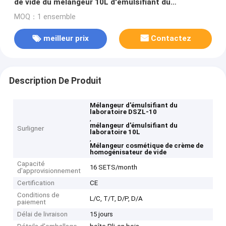
de vide du mélangeur 10L d'émulsifiant du
laboratoire DSZL-10
MOQ：1 ensemble
meilleur prix
Contactez
Description De Produit
Mélangeur d'émulsifiant du
laboratoire DSZL-10
,
mélangeur d'émulsifiant du
Surligner
laboratoire 10L
,
Mélangeur cosmétique de crème de
homogénisateur de vide
Capacité
16 SETS/month
d'approvisionnement
Certification
CE
Conditions de
L/C, T/T, D/P, D/A
paiement
Délai de livraison
15 jours