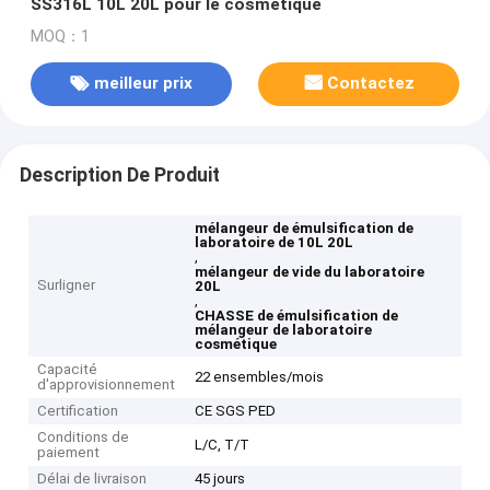
SS316L 10L 20L pour le cosmétique
MOQ：1
meilleur prix
Contactez
Description De Produit
mélangeur de émulsification de
laboratoire de 10L 20L
,
mélangeur de vide du laboratoire
Surligner
20L
,
CHASSE de émulsification de
mélangeur de laboratoire
cosmétique
Capacité
22 ensembles/mois
d'approvisionnement
Certification
CE SGS PED
Conditions de
L/C, T/T
paiement
Délai de livraison
45 jours