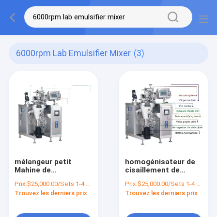
6000rpm Lab Emulsifier Mixer
(3)
mélangeur petit
homogénisateur de
Mahine de
cisaillement de
fabrication
mélangeur
Prix:
$25,000.00/Sets 1-4 Sets
Prix:
$25,000.00/Sets 1-4 Sets
cosmétique
d'émulsion du
Trouvez les derniers prix
Trouvez les derniers prix
d'émulsifiant de
laboratoire 10L haut
laboratoire du vide
4 kilowatts
10L 4 kilowatts