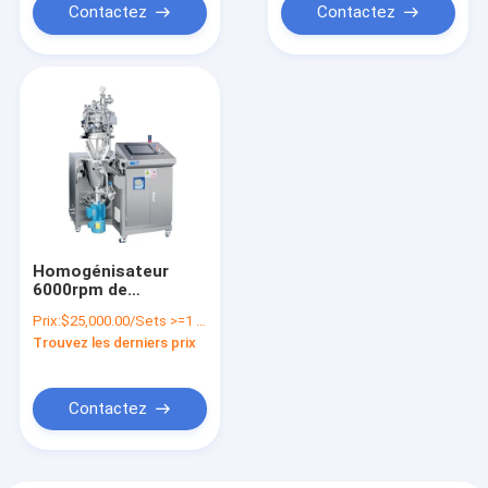
Contactez
Contactez
Homogénisateur
6000rpm de
cisaillement de haut
Prix:
$25,000.00/Sets >=1 Sets
de cisaillement de
Trouvez les derniers prix
homogénisateur de
laboratoire haut
laboratoire de
mélangeur
Contactez