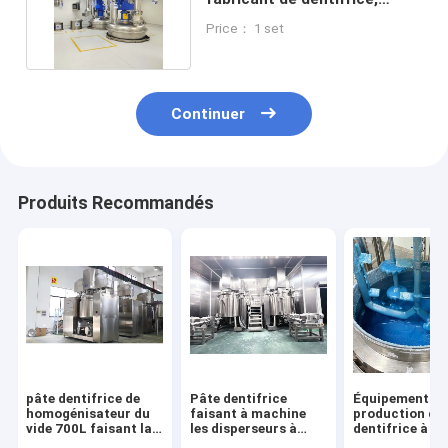
mélangeur de dentifrice
Price： 1 set
Continuer
Produits Recommandés
pâte dentifrice de
Pâte dentifrice
Équipement de
homogénisateur du
faisant à machine
production de
vide 700L faisant la
les disperseurs à
dentifrice à ba
machine pour la pâte
grande vitesse et les
pâte avancée 