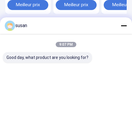
dentifrice d'aloès
hauts mélangeurs de
système de mé
Meilleur prix
Meilleur prix
Meilleur p
cisaillement
susan
Aperçu
Au sujet de
Contactez-
Desktop
nous
nous
Site
Plan du
Politique en matière de protection de
site
la vie privée
9:07 PM
Qualité
Mélangeur d'émulsifiant cosmétique
Usine De
Chine.Copyright © 2026 Shanghai Cheng Xing Machinery And
Good day, what product are you looking for?
Electronics Co., Ltd.. All Rights Reserved.
Maison
Produits
VR Show