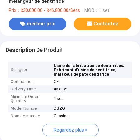
mélangeur de dentifrice
Prix：$30,000.00 - $46,800.00/Sets
MOQ：1 set
meilleur prix
Contactez
Description De Produit
,
Usine de fabrication de dentifrices
Surligner
,
Fabricant d'usine de dentifrice
malaxeur de pâte dentifrice
Certification
CE
Delivery Time
45 days
Minimum Order
1 set
Quantity
Model Number
DSZG
Nom de marque
Chasing
Regardez plus