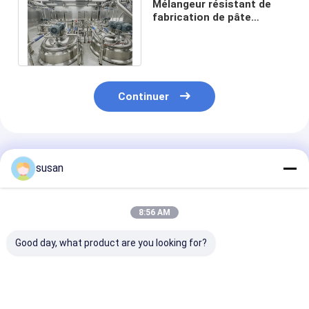
Mélangeur résistant de
fabrication de pâte
dentifrice de mélangeur de
pâte dentifrice
Continuer
Produits Recommandés
susan
8:56 AM
Good day, what product are you looking for?
pâte dentifrice de
Pâte dentifrice
Équipement de
homogénisateur du
faisant à machine
production de