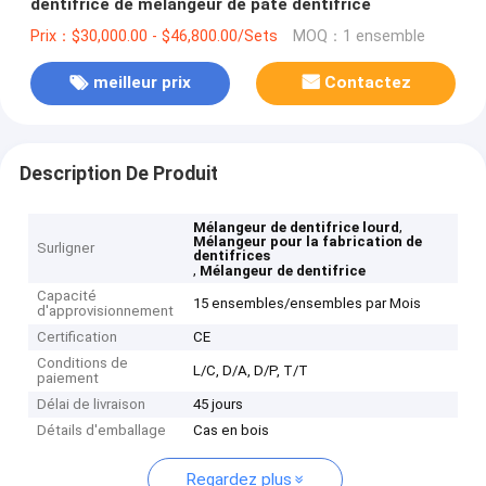
dentifrice de mélangeur de pâte dentifrice
Prix：$30,000.00 - $46,800.00/Sets
MOQ：1 ensemble
meilleur prix
Contactez
Description De Produit
,
Mélangeur de dentifrice lourd
Mélangeur pour la fabrication de
Surligner
dentifrices
,
Mélangeur de dentifrice
Capacité
15 ensembles/ensembles par Mois
d'approvisionnement
Certification
CE
Conditions de
L/C, D/A, D/P, T/T
paiement
Délai de livraison
45 jours
Détails d'emballage
Cas en bois
Regardez plus