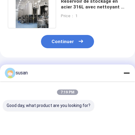
Réservoir de stockage en
acier 316L avec nettoyant à
pulvérisation rotatif
Price： 1
Continuer
Produits Recommandés
susan
7:19 PM
Good day, what product are you looking for?
cuve de stockage
réservoir de
cuve de stock
pharmaceutique
stockage
chimique de 3