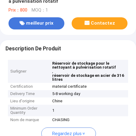
à pulvérisation rotatif
Prix：800
MOQ：1
meilleur prix
Contactez
Description De Produit
Réservoir de stockage pour le
nettoyant à pulvérisation rotatif
Surligner
,
réservoir de stockage en acier de 316
litres
Certification
material certificate
Delivery Time
5-8 working day
Lieu d'origine
Chine
Minimum Order
1
Quantity
Nom de marque
CHASING
Regardez plus