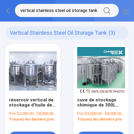
Vertical Stainless Steel Oil Storage Tank
(3)
réservoir vertical de
cuve de stockage
stockage d'huile de
chimique de 300L
l'acier inoxydable
20000L cuve de
Prix:
$2,000.00 - $8,000.00/Sets
Prix:
$2,000.00 - $8,000.00/Sets
300L pour le
stockage verticale
Trouvez les derniers prix
Trouvez les derniers prix
cosmétique de
de pétrole d'acier
nourriture
inoxydable de 0,5
MPa