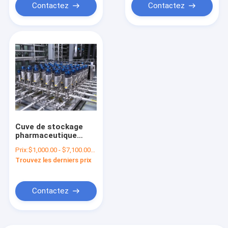
Contactez
Contactez
Cuve de stockage
pharmaceutique
liquide 20000L d'huile
Prix:
$1,000.00 - $7,100.00/Pieces
essentielle d'onguent
Trouvez les derniers prix
de crème de l'eau
Contactez