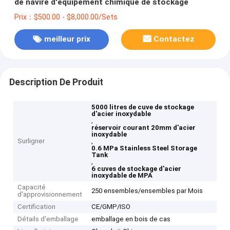
de navire d'équipement chimique de stockage
Prix：$500.00 - $8,000.00/Sets
meilleur prix
Contactez
Description De Produit
5000 litres de cuve de stockage
d'acier inoxydable
,
réservoir courant 20mm d'acier
inoxydable
Surligner
,
0.6 MPa Stainless Steel Storage
Tank
,
6 cuves de stockage d'acier
inoxydable de MPA
Capacité
250 ensembles/ensembles par Mois
d'approvisionnement
Certification
CE/GMP/ISO
Détails d'emballage
emballage en bois de cas