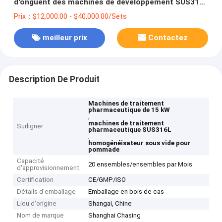
d'onguent des machines de développement SUS316L
de 15 kilowatts
Prix：$12,000.00 - $40,000.00/Sets
meilleur prix
Contactez
Description De Produit
Machines de traitement
pharmaceutique de 15 kW
,
machines de traitement
Surligner
pharmaceutique SUS316L
,
homogénéisateur sous vide pour
pommade
Capacité
20 ensembles/ensembles par Mois
d'approvisionnement
Certification
CE/GMP/ISO
Détails d'emballage
Emballage en bois de cas
Lieu d'origine
Shangai, Chine
Nom de marque
Shanghai Chasing