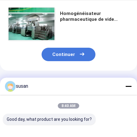
Homogénéisateur
pharmaceutique de vide
d'onguent des machines de
développement SUS316L de
15 kilowatts
Continuer
Produits Recommandés
susan
8:40 AM
Good day, what product are you looking for?