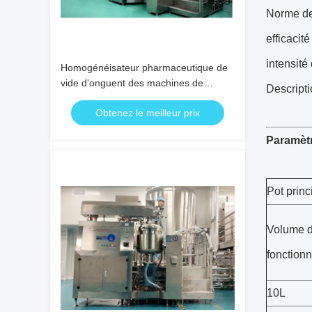
Norme d
efficacit
intensité 
Homogénéisateur pharmaceutique de
vide d'onguent des machines de
Descripti
développement SUS316L de 15
Obtenez le meilleur prix
kilowatts
Paramèt
Pot princ
Volume 
fonction
10L