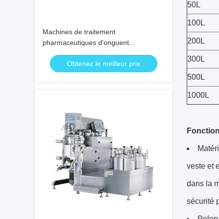
50L
100L
Machines de traitement
200L
pharmaceutiques d'onguent
homogénéisant l'émulsification de vide
300L
Obtenez le meilleur prix
faisant la machine
500L
1000L
Fonction
Matéri
veste et 
dans la m
sécurité 
Polona