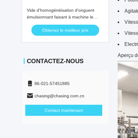
Vide d'homogénéisation d'onguent
Agitat
émulsionnant faisant à machine le
Vites
produit cosmétique
Obtenez le meilleur prix
Vites
Electr
Aperçu d
CONTACTEZ-NOUS
86-021-57451885
chasing@chasing.com.cn
Contact maintenant