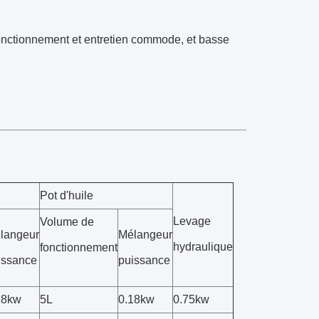
, fonctionnement et entretien commode, et basse
Pot d'huile
Levage
Volume de
langeur
Mélangeur
hydraulique
fonctionnement
issance
puissance
18kw
5L
0.18kw
0.75kw