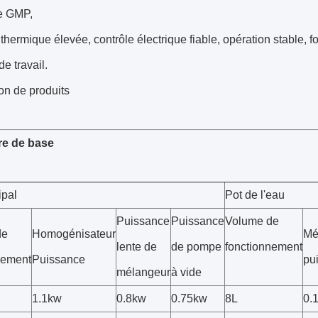
e GMP,
é thermique élevée, contrôle électrique fiable, opération stable
de travail.
on de produits
re de base
ipal
Pot de l'eau
Puissance
Puissance
Volume de
de
Homogénisateur
Mé
lente de
de pompe
fonctionnement
nement
Puissance
pu
mélangeur
à vide
1.1kw
0.8kw
0.75kw
8L
0.