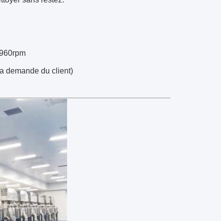
u 960rpm
la demande du client)