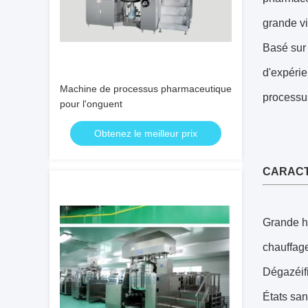
grande vi
Basé sur 
d'expérie
Machine de processus pharmaceutique
processus
pour l'onguent
Obtenez le meilleur prix
CARACT
Grande h
chauffage
Dégazéifi
États san