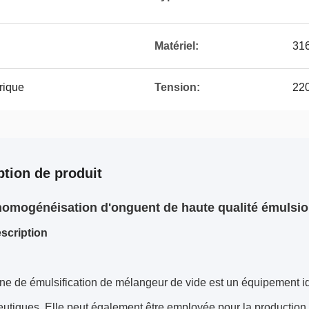
Matériel:
31
rique
Tension:
220
ption de produit
homogénéisation d'onguent de haute qualité émulsio
scription
e de émulsification de mélangeur de vide est un équipement idé
tiques. Elle peut également être employée pour la production 