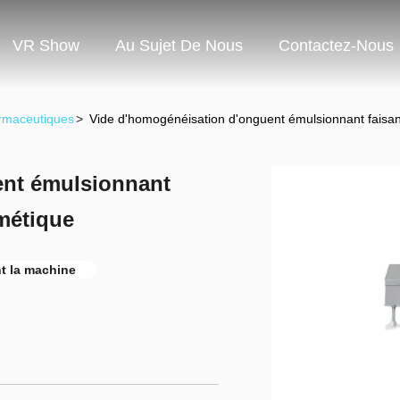
VR Show
Au Sujet De Nous
Contactez-Nous
rmaceutiques
>
Vide d'homogénéisation d'onguent émulsionnant faisan
ent émulsionnant
smétique
t la machine