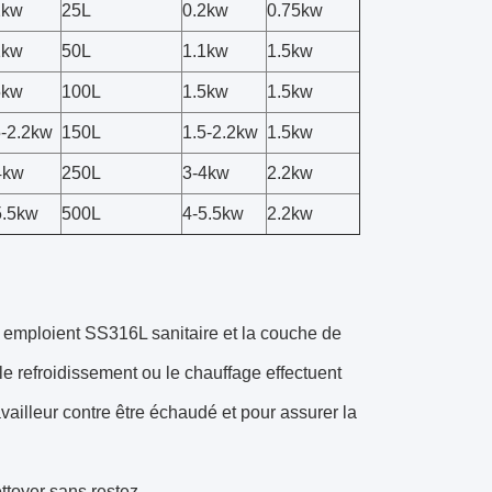
2kw
25L
0.2kw
0.75kw
1kw
50L
1.1kw
1.5kw
5kw
100L
1.5kw
1.5kw
5-2.2kw
150L
1.5-2.2kw
1.5kw
4kw
250L
3-4kw
2.2kw
5.5kw
500L
4-5.5kw
2.2kw
el emploient SS316L sanitaire et la couche de
t le refroidissement ou le chauffage effectuent
ravailleur contre être échaudé et pour assurer la
nettoyer sans restez.