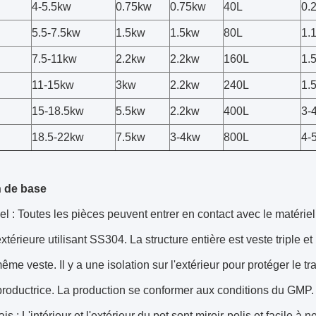
4-5.5kw
0.75kw
0.75kw
40L
0.
5.5-7.5kw
1.5kw
1.5kw
80L
1.
7.5-11kw
2.2kw
2.2kw
160L
1.
11-15kw
3kw
2.2kw
240L
1.
15-18.5kw
5.5kw
2.2kw
400L
3-
18.5-22kw
7.5kw
3-4kw
800L
4-
 de base
el : Toutes les pièces peuvent entrer en contact avec le matéri
extérieure utilisant SS304. La structure entière est veste triple e
ême veste. Il y a une isolation sur l'extérieur pour protéger le t
productrice. La production se conformer aux conditions du GMP.
is : L'intérieur et l'extérieur du pot sont miroir-polis et facile à 