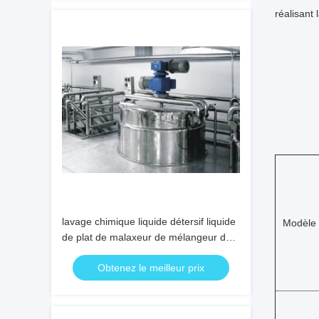
réalisant 
lavage chimique liquide détersif liquide
Modèle
de plat de malaxeur de mélangeur de
65rpm 3600L
Obtenez le meilleur prix