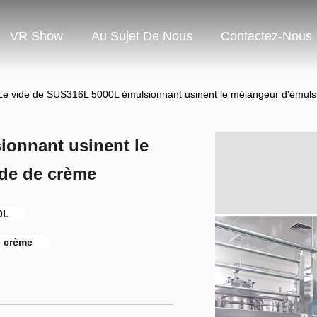
VR Show
Au Sujet De Nous
Contactez-Nous
Le vide de SUS316L 5000L émulsionnant usinent le mélangeur d'émulsi
ionnant usinent le
ide de crème
0L
e crème