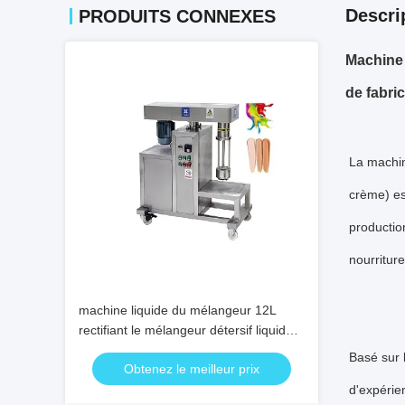
Descri
PRODUITS CONNEXES
Machine 
de fabri
La machin
crème) es
productio
nourriture
machine liquide du mélangeur 12L
rectifiant le mélangeur détersif liquide
Moulin de meulage cosmétique
Basé sur 
Obtenez le meilleur prix
d'expérie