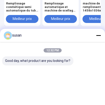
Remplissage
Remplissage
machine de sc
cosmétique semi
automatique et
remplissante
automatique du tube
machine de scellage
1458x1036x2
4000BPH et machine
380V de tube
du tube 400L
de scellage
automatique
Meilleur prix
Meilleur prix
Meilleur p
susan
Aperçu
Au sujet de
Contactez-
Desktop
nous
nous
Site
Plan du
Politique en matière de protection de
site
la vie privée
12:32 PM
Qualité
Mélangeur d'émulsifiant cosmétique
Usine De
Chine.Copyright © 2026 Shanghai Cheng Xing Machinery And
Good day, what product are you looking for?
Electronics Co., Ltd.. All Rights Reserved.
Maison
Produits
VR Show