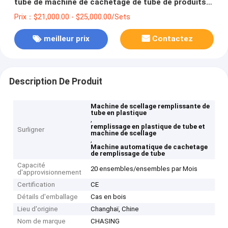
tube de machine de cachetage de tube de produits
de soin pour la peau
Prix：$21,000.00 - $25,000.00/Sets
meilleur prix
Contactez
Description De Produit
Machine de scellage remplissante de
tube en plastique
,
remplissage en plastique de tube et
Surligner
machine de scellage
,
Machine automatique de cachetage
de remplissage de tube
Capacité
20 ensembles/ensembles par Mois
d'approvisionnement
Certification
CE
Détails d'emballage
Cas en bois
Lieu d'origine
Changhaï, Chine
Nom de marque
CHASING