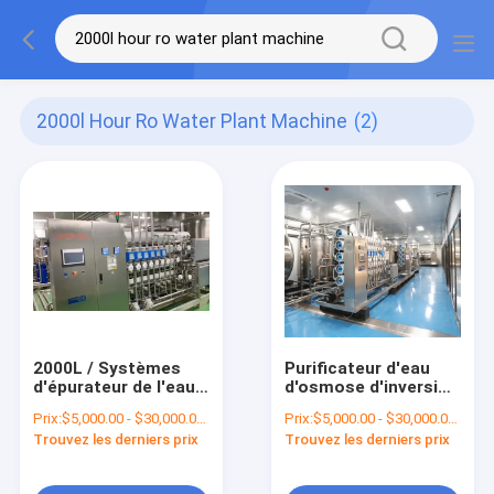
2000l Hour Ro Water Plant Machine
(2)
2000L / Systèmes
Purificateur d'eau
d'épurateur de l'eau
d'osmose d'inversion
des systèmes
de traitement de
Prix:
$5,000.00 - $30,000.00/Sets
Prix:
$5,000.00 - $30,000.00/Sets
d'osmose d'inversion
l'eau de la machine
Trouvez les derniers prix
Trouvez les derniers prix
de machine de plante
7.5w d'usine d'eau de
aquatique de RO
GMP RO
d'heure RO