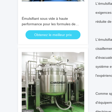
L'émulsifi
exigences 
Émulsifiant sous vide à haute
réduite de
performance pour les formules de
soins de la peau et des cheveux
Obtenez le meilleur prix
L'émulsifi
cisailleme
d'évacuati
système et
l'expérien
Comme spéc
d'équipeme
électrique