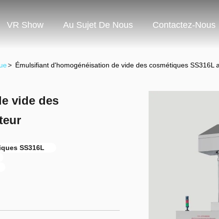
VR Show
Au Sujet De Nous
Contactez-Nous
que
>
Émulsifiant d'homogénéisation de vide des cosmétiques SS316L av
e vide des
teur
tiques SS316L