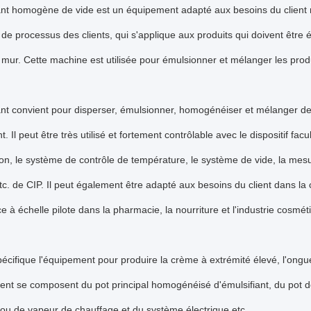
ant homogène de vide est un équipement adapté aux besoins du client 
de processus des clients, qui s'applique aux produits qui doivent être 
 mur. Cette machine est utilisée pour émulsionner et mélanger les produ
ant convient pour disperser, émulsionner, homogénéiser et mélanger de
nt. Il peut être très utilisé et fortement contrôlable avec le dispositif f
on, le système de contrôle de température, le système de vide, la mesu
c. de CIP. Il peut également être adapté aux besoins du client dans la cl
ce à échelle pilote dans la pharmacie, la nourriture et l'industrie cosmét
ifique l'équipement pour produire la crème à extrémité élevé, l'ongue
nt se composent du pot principal homogénéisé d'émulsifiant, du pot de
 ou de vapeur de chauffage et du système électrique etc.