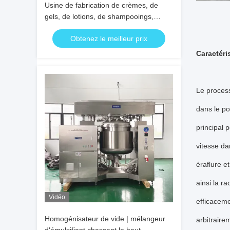
Usine de fabrication de crèmes, de
gels, de lotions, de shampooings,
d'huiles capillaires et corporelles, de
Obtenez le meilleur prix
pommades
Caractéri
Le process
dans le po
principal 
vitesse da
éraflure e
ainsi la r
Vidéo
efficaceme
Homogénisateur de vide | mélangeur
arbitrair