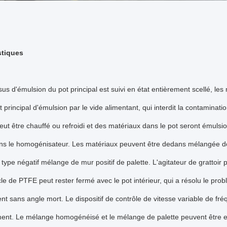
stiques
us d'émulsion du pot principal est suivi en état entièrement scellé, les
t principal d'émulsion par le vide alimentant, qui interdit la contamina
peut être chauffé ou refroidi et des matériaux dans le pot seront émulsi
ns le homogénisateur. Les matériaux peuvent être dedans mélangée dou
t type négatif mélange de mur positif de palette. L'agitateur de grattoir 
acle de PTFE peut rester fermé avec le pot intérieur, qui a résolu le pro
nt sans angle mort. Le dispositif de contrôle de vitesse variable de fréq
ement. Le mélange homogénéisé et le mélange de palette peuvent être 