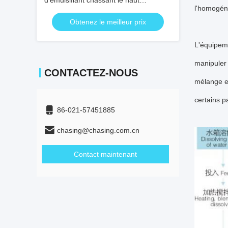
d'émulsifiant chassant le haut
l'homogéné
mélangeur de cisaillement
Obtenez le meilleur prix
L'équipeme
manipuler 
CONTACTEZ-NOUS
mélange e
certains p
86-021-57451885
chasing@chasing.com.cn
Contact maintenant