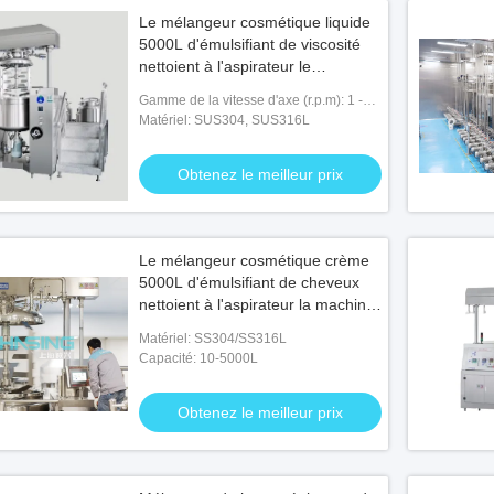
Le mélangeur cosmétique liquide
5000L d'émulsifiant de viscosité
nettoient à l'aspirateur le
homogénisateur de émulsification
Gamme de la vitesse d'axe (r.p.m): 1 -
3600 r.p.m
Matériel: SUS304, SUS316L
Obtenez le meilleur prix
Le mélangeur cosmétique crème
5000L d'émulsifiant de cheveux
nettoient à l'aspirateur la machine
de émulsification de mélangeur
Matériel: SS304/SS316L
Capacité: 10-5000L
Obtenez le meilleur prix