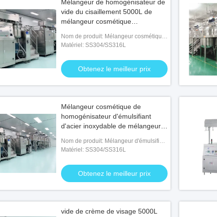
Mélangeur de homogénisateur de
vide du cisaillement 5000L de
mélangeur cosmétique
d'émulsifiant d'acier inoxydable
Nom de produit: Mélangeur cosmétique
haut
d'émulsifiant
Matériel: SS304/SS316L
Obtenez le meilleur prix
Mélangeur cosmétique de
homogénisateur d'émulsifiant
d'acier inoxydable de mélangeur
de vide élevé cosmétique de
Nom de produit: Mélangeur d'émulsifiant
cisaillement
cosmétique
Matériel: SS304/SS316L
Obtenez le meilleur prix
vide de crème de visage 5000L