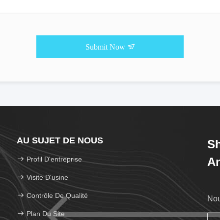
Submit Now
AU SUJET DE NOUS
Sh
Profil D'entreprise
An
Visite D'usine
Contrôle De Qualité
Nou
Plan Du Site