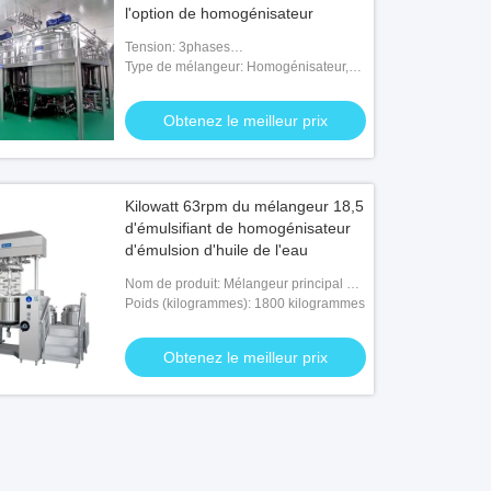
l'option de homogénisateur
Tension: 3phases
200V/380V/415V/480V/600V
Type de mélangeur: Homogénisateur,
agitateur, palette, grattoir
Obtenez le meilleur prix
Kilowatt 63rpm du mélangeur 18,5
d'émulsifiant de homogénisateur
d'émulsion d'huile de l'eau
Nom de produit: Mélangeur principal de
homogénisateur d'émulsion d'Eau-huile
Poids (kilogrammes): 1800 kilogrammes
Obtenez le meilleur prix