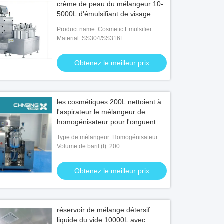
crème de peau du mélangeur 10-
5000L d'émulsifiant de visage
faisant la machine
Product name: Cosmetic Emulsifier
Mixer
Material: SS304/SS316L
Obtenez le meilleur prix
les cosmétiques 200L nettoient à
l'aspirateur le mélangeur de
homogénisateur pour l'onguent de
lotion de corps de crème de
Type de mélangeur: Homogénisateur
visage
Volume de baril (l): 200
Obtenez le meilleur prix
réservoir de mélange détersif
liquide du vide 10000L avec