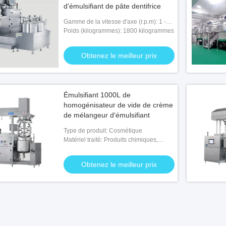
d'émulsifiant de pâte dentifrice
Gamme de la vitesse d'axe (r.p.m): 1 -
3600 r.p.m
Poids (kilogrammes): 1800 kilogrammes
Obtenez le meilleur prix
Émulsifiant 1000L de
homogénisateur de vide de crème
de mélangeur d'émulsifiant
Type de produit: Cosmétique
Matériel traité: Produits chimiques,
nourriture, médecine
Obtenez le meilleur prix