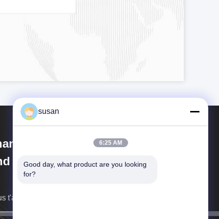
susan
anghai Cheng Xing Machinery
6:25 AM
d Electronics Co., Ltd.
Good day, what product are you looking 
for?
s t'arriverons de retour dès que possible.