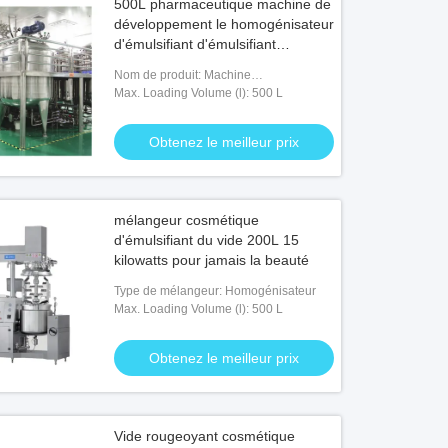
500L pharmaceutique machine de
développement le homogénisateur
d'émulsifiant d'émulsifiant
d'émulsion
Nom de produit: Machine
d'homogénéisation d'émulsifiant de vide
Max. Loading Volume (l): 500 L
Obtenez le meilleur prix
mélangeur cosmétique
d'émulsifiant du vide 200L 15
kilowatts pour jamais la beauté
Type de mélangeur: Homogénisateur
Max. Loading Volume (l): 500 L
Obtenez le meilleur prix
Vide rougeoyant cosmétique