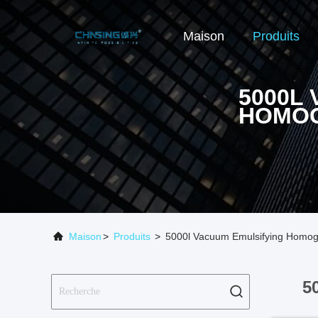
Maison
Produits
5000L
HOMOG
Maison
>
Produits
>
5000l Vacuum Emulsifying Homog
5