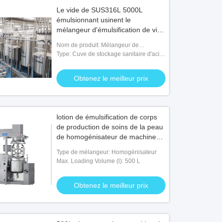
Le vide de SUS316L 5000L
émulsionnant usinent le
mélangeur d'émulsification de vide
de crème
Nom de produit: Mélangeur de
émulsification de homogénisateur de
Type: Cuve de stockage sanitaire d'acier
vide
inoxydable
Obtenez le meilleur prix
lotion de émulsification de corps
de production de soins de la peau
de homogénisateur de machine
du vide 500L
Type de mélangeur: Homogénisateur
Max. Loading Volume (l): 500 L
Obtenez le meilleur prix