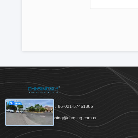
Téléphone：86-021-57451885
Email：chasing@chasing.com.cn