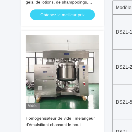
gels, de lotions, de shampooings,
Modèle
d'huiles capillaires et corporelles, de
Obtenez le meilleur prix
pommades
DSZL-
DSZL-
DSZL-
Vidéo
Homogénisateur de vide | mélangeur
d'émulsifiant chassant le haut
mélangeur de cisaillement
DSZL-