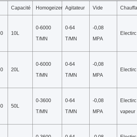
Capacité
Homogeizer
Agitateur
Vide
Chauff
0-6000
0-64
-0,08
10
10L
Electirc
T/MN
T/MN
MPA
0-6000
0-64
-0,08
20
20L
Electirc
T/MN
T/MN
MPA
0-3600
0-64
-0,08
Electirc
50
50L
T/MN
T/MN
MPA
vapeur
0-3600
0-64
-0,08
Electirc