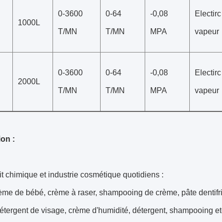
0-3600
0-64
-0,08
Electirc
1000L
T/MN
T/MN
MPA
vapeur
0-3600
0-64
-0,08
Electirc
2000L
T/MN
T/MN
MPA
vapeur
ion :
t chimique et industrie cosmétique quotidiens :
 bébé, crème à raser, shampooing de crème, pâte dentifrice
détergent de visage, crème d'humidité, détergent, shampooing et