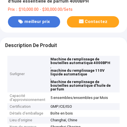
d'huile essentielle de parfum 4000BPH
Prix：$10,000.00 - $30,000.00/Sets
meilleur prix
Contactez
Description De Produit
Machine de remplissage de
bouteilles automatique 4000BPH
,
machine du remplissage 110V
Surligner
liquide automatique
,
Machine de remplissage de
bouteilles automatique d'huile de
parfum
Capacité
5 ensembles/ensembles par Mois
d'approvisionnement
Certification
GMP/CE/ISO
Détails d'emballage
Boîte en bois
Lieu d'origine
Changhaï, Chine
Nom de marque
Shanghai Chasing