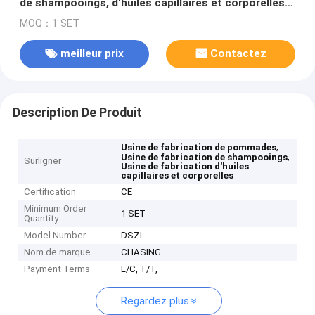
de shampooings, d'huiles capillaires et corporelles,
de pommades
MOQ：1 SET
meilleur prix
Contactez
Description De Produit
,
Usine de fabrication de pommades
,
Usine de fabrication de shampooings
Surligner
Usine de fabrication d'huiles
capillaires et corporelles
Certification
CE
Minimum Order
1 SET
Quantity
Model Number
DSZL
Nom de marque
CHASING
Payment Terms
L/C, T/T,
Regardez plus