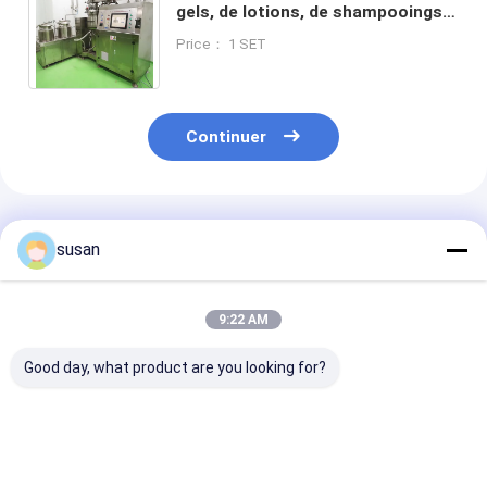
gels, de lotions, de shampooings,
d'huiles capillaires et corporelles,
Price： 1 SET
de pommades
Continuer
Produits Recommandés
susan
9:22 AM
Good day, what product are you looking for?
Émulsifiant sous vide
Émulsifiant sous vide
Homogénisate
pour les cosmétiques
à haute performance
vide | mélange
de couleur Idéal pour
pour les formules de
d'émulsifiant