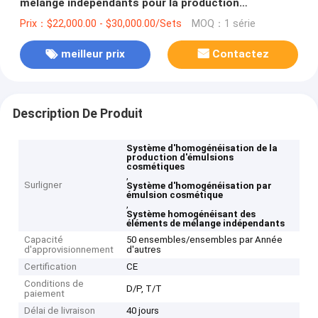
mélange indépendants pour la production
d'émulsions cosmétiques
Prix：$22,000.00 - $30,000.00/Sets
MOQ：1 série
meilleur prix
Contactez
Description De Produit
Système d'homogénéisation de la
production d'émulsions
cosmétiques
,
Surligner
Système d'homogénéisation par
émulsion cosmétique
,
Système homogénéisant des
éléments de mélange indépendants
Capacité
50 ensembles/ensembles par Année
d'approvisionnement
d'autres
Certification
CE
Conditions de
D/P, T/T
paiement
Délai de livraison
40 jours