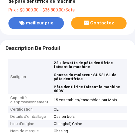
de pâte dentifrice de machine
Prix：$8,000.00 - $36,800.00/Sets
meilleur prix
Contactez
Description De Produit
22 kilowatts de pâte dentifrice
faisant la machine
,
Chasse du malaxeur SUS316L de
Surligner
pâte dentifrice
,
Pâte dentifrice faisant la machine
600V
Capacité
15 ensembles/ensembles par Mois
d'approvisionnement
Certification
CE
Détails d'emballage
Cas en bois
Lieu d'origine
Changhaï, Chine
Nom de marque
Chasing