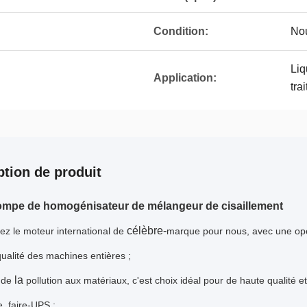
Condition:
No
Liq
Application:
tra
ption de produit
ompe de homogénisateur de mélangeur de cisaillement
célèbre-
ez le moteur international de
marque pour nous, avec une opéra
ualité des machines entières ;
la
 de
pollution aux matériaux, c'est choix idéal pour de haute qualité et
e, faire-UPS ;