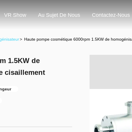
VR Show
Au Sujet De Nous
Contactez-Nous
génisateur
>
Haute pompe cosmétique 6000rpm 1.5KW de homogénisat
pm 1.5KW de
 cisaillement
ngeur