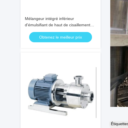
Mélangeur intégré inférieur
d'émulsifiant de haut de cisaillement
mélangeur crème cosmétique de
Obtenez le meilleur prix
homogénisateur
Étiquett