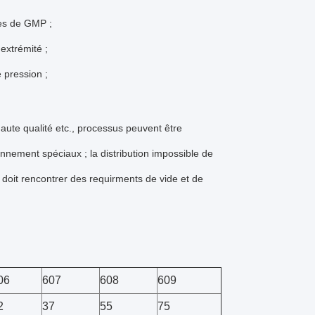
res de GMP ;
extrémité ;
 pression ;
 haute qualité etc., processus peuvent être
nnement spéciaux ; la distribution impossible de
s doit rencontrer des requirments de vide et de
06
607
608
609
2
37
55
75