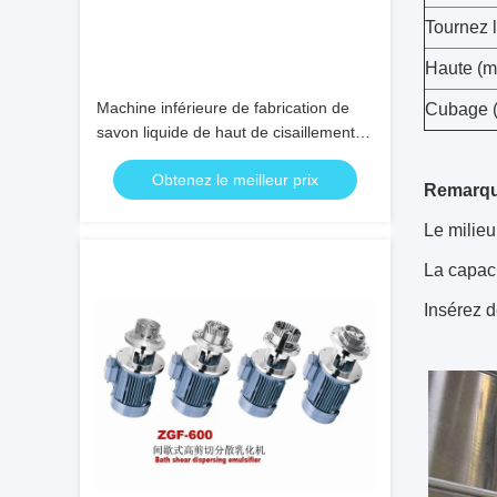
Tournez l
Haute (mi
Machine inférieure de fabrication de
Cubage (
savon liquide de haut de cisaillement
de vide mélangeur de homogénisateur
Obtenez le meilleur prix
crème cosmétique
Remarqu
Le milieu
La capaci
Insérez d