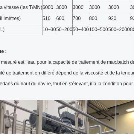
a vitesse (les T/MN)
6000
3000
3000
3000
3000
3
llimètres)
510
600
700
800
920
9
L)
10~30
50~200
50~400
100~500
500~2000
8
e :
 mesuré est l'eau pour la capacité de traitement de max.batch da
té de traitement en différé dépend de la viscosité et de la teneu
edans du haut du navire, tout en s'élevant, il a la condition pour l