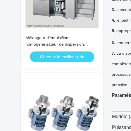
3.
concepti
4.
le joint
5.
appropr
Mélangeur d'émulsifiant
6.
tempera
homogénéisateur de dispersion
Mélangeur d'émulsifiant en ligne DSZL
7.
La dispe
Obtenez le meilleur prix
sous vide
complèteme
processus,
pression.
Paramètr
Modèle 
Puissance