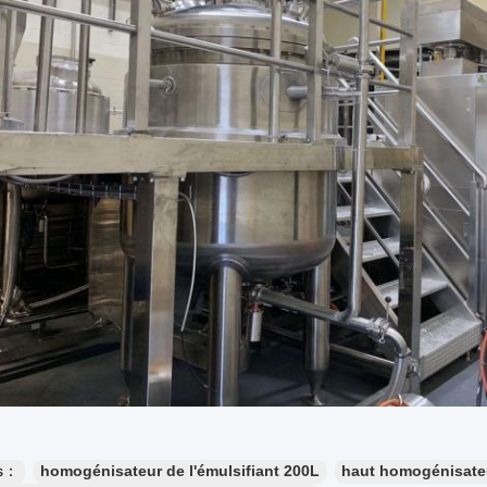
es：
homogénisateur de l'émulsifiant 200L
haut homogénisateu