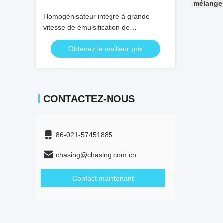
mélangeu
Homogénisateur intégré à grande
vitesse de émulsification de
cisaillement de catégorie comestible de
Obtenez le meilleur prix
homogénisateur de pompe haut
CONTACTEZ-NOUS
86-021-57451885
chasing@chasing.com.cn
Contact maintenant