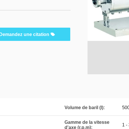
Demandez une citation
Volume de baril (l):
50
Gamme de la vitesse
1 -
d'axe (r.p.m):