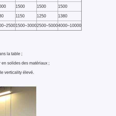
000
1500
1500
1500
30
1150
1250
1380
00~2500
1500~3000
2500~5000
4000~10000
ns la table ;
r en solides des matériaux ;
e verticality élevé.