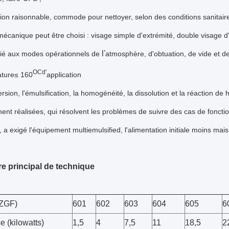
on raisonnable, commode pour nettoyer, selon des conditions sanitai
 mécanique peut être choisi : visage simple d'extrémité, double visage d'
l'
ié aux modes opérationnels de
atmosphère, d'obtuation, de vide et de
OCd'
ture≤ 160
application
rsion, l'émulsification, la homogénéité, la dissolution et la réaction de
nt réalisées, qui résolvent les problèmes de suivre des cas de fonctio
 a exigé l'équipement multiemulsified, l'alimentation initiale moins mai
e principal de technique
(ZGF)
601
602
603
604
605
6
 (kilowatts)
1,5
4
7,5
11
18,5
2