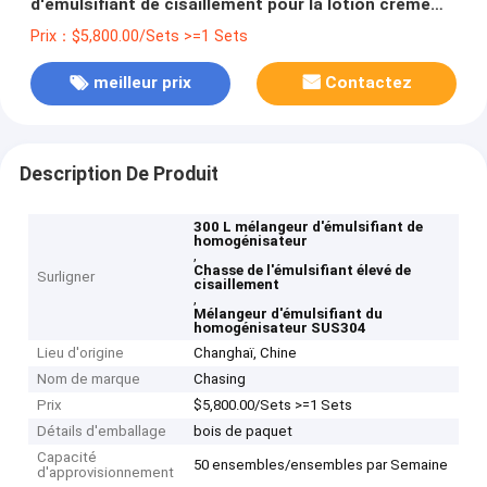
d'émulsifiant de cisaillement pour la lotion crème
cosmétique de gel
Prix：$5,800.00/Sets >=1 Sets
meilleur prix
Contactez
Description De Produit
300 L mélangeur d'émulsifiant de
homogénisateur
,
Chasse de l'émulsifiant élevé de
Surligner
cisaillement
,
Mélangeur d'émulsifiant du
homogénisateur SUS304
Lieu d'origine
Changhaï, Chine
Nom de marque
Chasing
Prix
$5,800.00/Sets >=1 Sets
Détails d'emballage
bois de paquet
Capacité
50 ensembles/ensembles par Semaine
d'approvisionnement