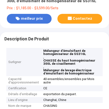
300L d'émulsifiant de homogénisateur de SS316L
Prix：$1,185.00 - $3,599.00/Sets
meilleur prix
Contactez
Description De Produit
Mélangeur d'émulsifiant de
homogénisateur de SS316L
,
CHASSE du haut homogénisateur
Surligner
300L de cisaillement
,
Mélangeur de levage électrique
d'émulsifiant de homogénisateur
Capacité
40 ensembles/ensembles par Mois
d'approvisionnement
autre
Certification
CE
Détails d'emballage
exportation du paquet.
Lieu d'origine
Changhaï, Chine
Nom de marque
CHASING