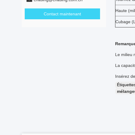
Haute (mil
Contact maintenant
Cubage (L
Remarque
Le milieu 
La capacit
Insérez ded
Étiquett
mélangeu