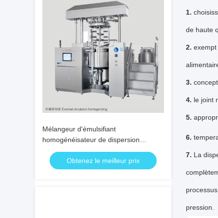
1.
choisiss
de haute q
2.
exempt
alimentair
3.
concepti
4.
le joint
5.
appropr
Mélangeur d'émulsifiant
6.
tempera
homogénéisateur de dispersion
Mélangeur d'émulsifiant en ligne DSZL
7.
La dispe
Obtenez le meilleur prix
sous vide
complèteme
processus,
pression.