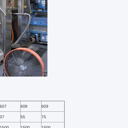
607
608
609
37
55
75
1500
1500
1500