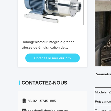
Homogénisateur intégré à grande
vitesse de émulsification de
cisaillement de catégorie comestible de
Obtenez le meilleur prix
homogénisateur de pompe haut
Paramètre
CONTACTEZ-NOUS
Modèle (
86-021-57451885
Puissance 
Tournez la
chasing@chasing.com.cn