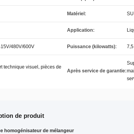
Matériel:
SU
Application:
Liq
415V/480V/600V
Puissance (kilowatts):
7,
Sup
t technique visuel, pièces de
Après service de garantie:
mai
ser
ption de produit
e homogénisateur de mélangeur