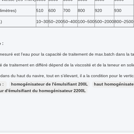
limètres)
510
600
700
800
920
930
)
10~30
50~200
50~400
100~500
500~2000
800~2500
 :
mesuré est l'eau pour la capacité de traitement de max.batch dans la ta
é de traitement en différé dépend de la viscosité et de la teneur en sol
ans du haut du navire, tout en s'élevant, il a la condition pour le vertic
es：
homogénisateur de l'émulsifiant 200L
haut homogénisateu
r d'émulsifiant du homogénisateur 2200L