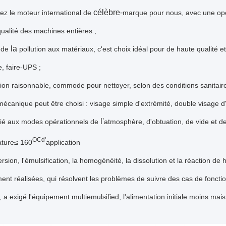
célèbre-
ez le moteur international de
marque pour nous, avec une opéra
ualité des machines entières ;
la
 de
pollution aux matériaux, c'est choix idéal pour de haute qualité et
e, faire-UPS ;
on raisonnable, commode pour nettoyer, selon des conditions sanitai
 mécanique peut être choisi : visage simple d'extrémité, double visage d'
l'
ié aux modes opérationnels de
atmosphère, d'obtuation, de vide et de
OCd'
ture≤ 160
application
rsion, l'émulsification, la homogénéité, la dissolution et la réaction de
nt réalisées, qui résolvent les problèmes de suivre des cas de fonctio
 a exigé l'équipement multiemulsified, l'alimentation initiale moins mai