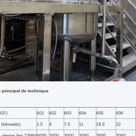
 principal de technique
ZGF)
601
602
603
604
605
606
(kilowatts)
1,5
4
7,5
11
18,5
22
 vitesse (les T/MN)
6000
3000
3000
3000
3000
3000