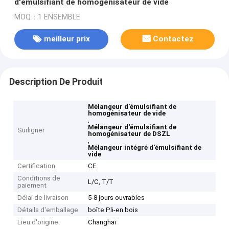
d'émulsifiant de homogénisateur de vide
MOQ：1 ENSEMBLE
meilleur prix
Contactez
Description De Produit
Mélangeur d'émulsifiant de
homogénisateur de vide
,
Mélangeur d'émulsifiant de
Surligner
homogénisateur de DSZL
,
Mélangeur intégré d'émulsifiant de
vide
Certification
CE
Conditions de
L/C, T/T
paiement
Délai de livraison
5-8 jours ouvrables
Détails d'emballage
boîte Pli-en bois
Lieu d'origine
Changhaï