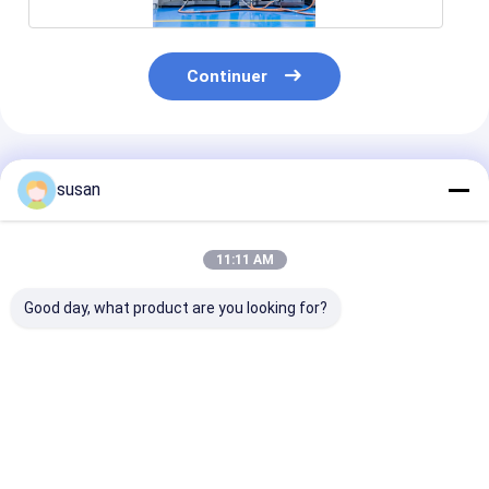
Continuer
Produits Recommandés
susan
11:11 AM
Good day, what product are you looking for?
pâte dentifrice de
Pâte dentifrice
Équipement de
homogénisateur du
faisant à machine
production de
vide 700L faisant la
les disperseurs à
dentifrice à ba
machine pour la pâte
grande vitesse et les
pâte avancée 
dentifrice d'aloès
hauts mélangeurs de
système de mé
Meilleur prix
Meilleur prix
Meilleur p
cisaillement