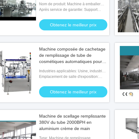
Nom de produit: Machine à emballer
remplissante de poche liquide
Après service de garantie: Support
technique visuel, appui en ligne,
maintenance sur le terrain de pièces de
Obtenez le meilleur prix
rechange, et servi
Machine composée de cachetage
de remplissage de tube de
cosmétiques automatiques pour la
pâte dentifrice
Industries applicables: Usine, industrie
cosmétique
Emplacement de salle d'exposition:
Aucun
Obtenez le meilleur prix
Machine de scellage remplissante
380V du tube 2000BPH en
aluminium crème de main
Type: Machine de remplissage