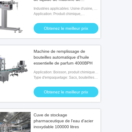
remplissage de bouteilles
Industries applicables: Usine d'usine, de
nourriture et de boisson
Application: Produit chimique,
marchandise, nourriture, machines et
matériel
Obtenez le meilleur prix
Machine de remplissage de
bouteilles automatique d'huile
essentielle de parfum 4000BPH
Application: Boisson, produit chimique,
marchandise, nourriture, médicale
Type d'empaquetage: Sacs, bouteilles,
BOÎTES, cas
Obtenez le meilleur prix
Cuve de stockage
pharmaceutique de l'eau d'acier
inoxydable 100000 litres