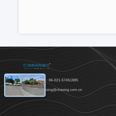
Téléphone：86-021-57451885
Email：chasing@chasing.com.cn