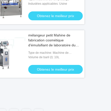
Industries applicables: Usine
Obtenez le meilleur prix
mélangeur petit Mahine de
fabrication cosmétique
d'émulsifiant de laboratoire du
vide 10L 4 kilowatts
Type de machine: Machine de
mélangeur de mélangeur de dispersion
Volume de baril (l): 10L
Obtenez le meilleur prix