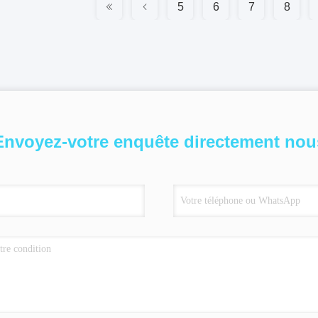
5
6
7
8
Envoyez-votre enquête directement nou