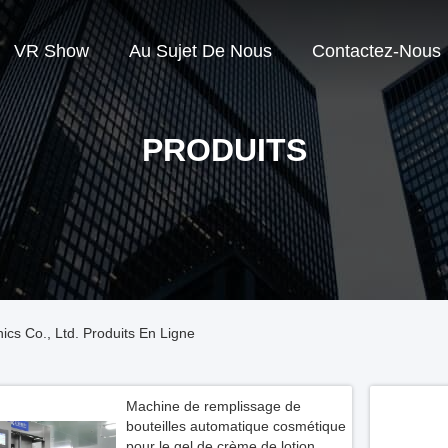
VR Show
Au Sujet De Nous
Contactez-Nous
PRODUITS
cs Co., Ltd. Produits En Ligne
Machine de remplissage de
bouteilles automatique cosmétique
pour le gel de crème de lotion