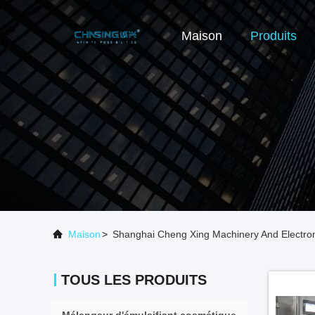
Maison
Produits
Maison
>
Shanghai Cheng Xing Machinery And Electroni
TOUS LES PRODUITS