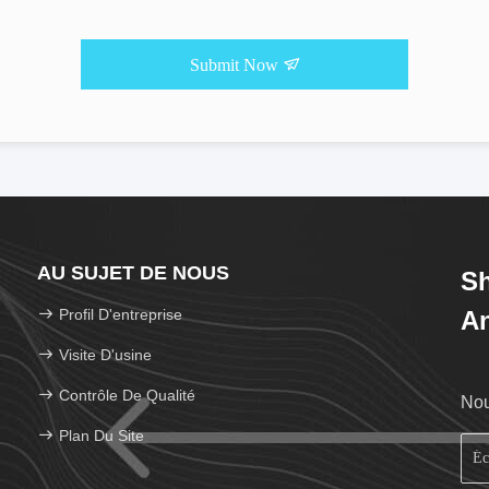
Submit Now
AU SUJET DE NOUS
Sh
Profil D'entreprise
An
Visite D'usine
Contrôle De Qualité
Nou
Plan Du Site