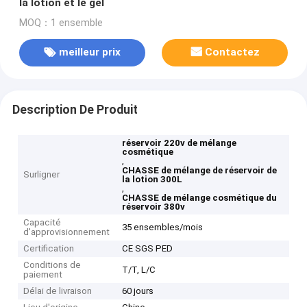
la lotion et le gel
MOQ：1 ensemble
meilleur prix
Contactez
Description De Produit
réservoir 220v de mélange
cosmétique
,
CHASSE de mélange de réservoir de
Surligner
la lotion 300L
,
CHASSE de mélange cosmétique du
réservoir 380v
Capacité
35 ensembles/mois
d'approvisionnement
Certification
CE SGS PED
Conditions de
T/T, L/C
paiement
Délai de livraison
60 jours