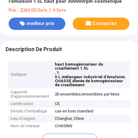
l'émulsion 1.5L haut pour 300000rpm cosmétique
Prix：$360.00/Sets 1-4 Sets
meilleur prix
Contactez
Description De Produit
haut homogénisateur du
cisaillement 1.5L
,
,
1
Surligner
,
5 L mélangeur industriel d'émulsion
CHASSE élevée de homogénisateur
de cisaillement
Capacité
20 ensembles/ensembles par Mois
d'approvisionnement
Certification
CE
Détails d'emballage
cas en bois standard
Lieu d'origine
Changhaï, Chine
Nom de marque
CHASING