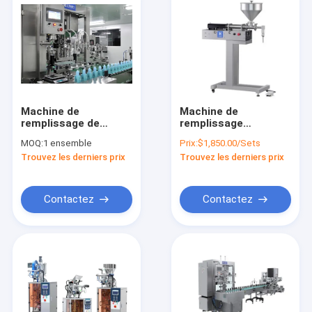
Machine de
Machine de
remplissage de
remplissage
bouteilles
automatique
MOQ:
1 ensemble
Prix:
$1,850.00/Sets
automatique
pneumatique de pâte
Trouvez les derniers prix
Trouvez les derniers prix
cosmétique pour le
de liquide de machine
gel de crème de
de remplissage de
lotion
bouteilles
Contactez
Contactez
Maison
Produits
VR Show