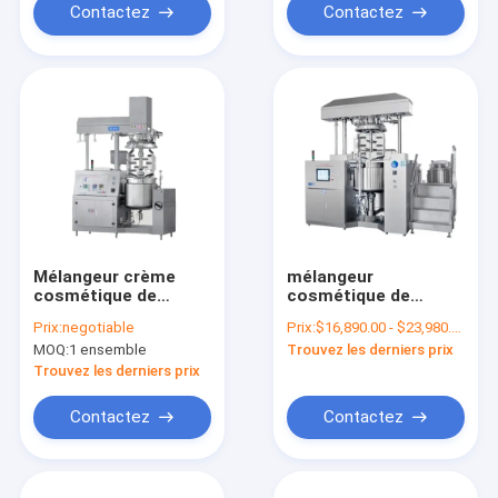
Contactez
Contactez
Mélangeur crème
mélangeur
cosmétique de
cosmétique de
homogénisateur
l'émulsifiant 1000L
Prix:
negotiable
Prix:
$16,890.00 - $23,980.00/Sets
d'émulsion de vide de
pour la machine
MOQ:
1 ensemble
Trouvez les derniers prix
machine de
liquide de fabrication
homogénisateur
de savon de liquide
Trouvez les derniers prix
de shampooing
d'hôtel
Contactez
Contactez