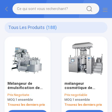
Tous Les Produits
(188)
Mélangeur de
mélangeur
émulsification de
cosmétique de
vide d'onguent de
l'émulsifiant 300L
Prix:
Negotiate
Prix:
negotiable
pâte de lotion avec le
avec le
MOQ:
1 ensemble
MOQ:
1 ensemble
chauffage de
homogénisateur
homogénisateur
3600 t/mn SUS304
Trouvez les derniers prix
Trouvez les derniers prix