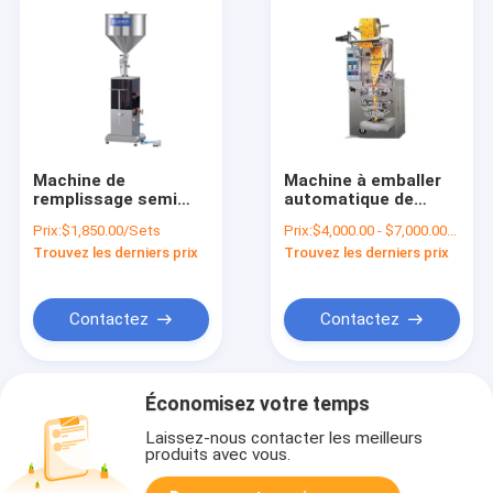
Machine de
Machine à emballer
remplissage semi
automatique de
automatique d'huile
forme irrégulière de
Prix:
$1,850.00/Sets
Prix:
$4,000.00 - $7,000.00/Sets
d'Olive Oil Sunflower
sachet 4000BPH
Trouvez les derniers prix
Trouvez les derniers prix
Oil Coconut
450x450x1600mm
Contactez
Contactez
Économisez votre temps
Laissez-nous contacter les meilleurs
produits avec vous.