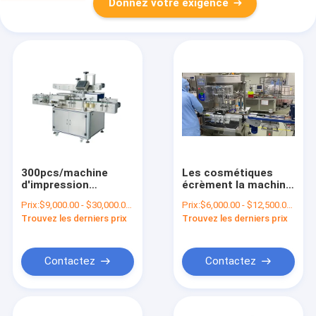
Donnez votre exigence
300pcs/machine
Les cosmétiques
d'impression
écrèment la machine
minimum de label de
de remplissage de
Prix:
$9,000.00 - $30,000.00/Sets
Prix:
$6,000.00 - $12,500.00/Sets
bouteille d'ANIMAL
bouteilles
Trouvez les derniers prix
Trouvez les derniers prix
FAMILIER
automatique de
2400x1460x1050mm
lotion 2000BPH
Contactez
Contactez