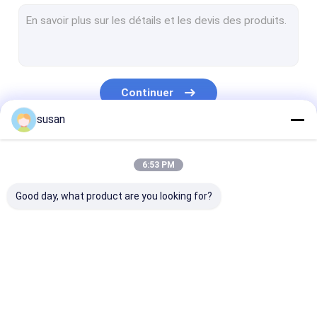
pâte dentifrice faisant la machine
Réservoir de mélange cosmétique
Machines de développement pharmaceutiques
Continuer
Parfum faisant la machine
susan
Système de PETITE GORGÉE de CIP
Nos Catégories
Machine de scellage remplissante de tube
6:53 PM
Machine de plante aquatique de RO
Good day, what product are you looking for?
machine de remplissage de bouteilles automatique
Cuve de stockage pharmaceutique
Mélangeur
Mélangeur
Mélangeur
Herb Oil Extraction Equipment
d'émulsifiant
d'émulsifiant de
d'émulsifiant 
cosmétique
homogénisateur
laboratoire