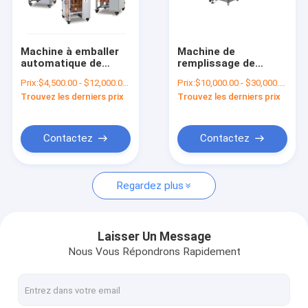
Au sujet de nous
Visite d'usine
Machine à emballer
Machine de
automatique de
remplissage de
Contrôle de qualité
poche de machine de
bouteilles
Prix:
$4,500.00 - $12,000.00/Sets
Prix:
$10,000.00 - $30,000.00/Sets
remplissage de
automatique d'huile
Trouvez les derniers prix
Trouvez les derniers prix
bouteilles 6500BPH
essentielle de
Contactez-nous
parfum 4000BPH
Demandez une citation
Contactez
Contactez
Regardez plus
Mélangeur d'émulsifiant cosmétique
Mélangeur d'émulsifiant de homogénisateur
Laisser Un Message
Nous Vous Répondrons Rapidement
Mélangeur d'émulsifiant de laboratoire
Machine liquide de mélangeur