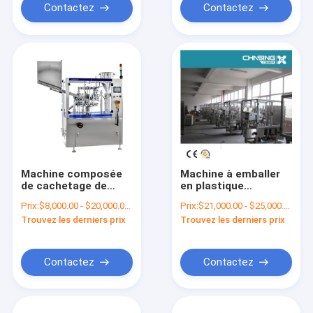
Contactez
Contactez
Machine composée
Machine à emballer
de cachetage de
en plastique
remplissage de tube
remplissante de tube
Prix:
$8,000.00 - $20,000.00/Sets
Prix:
$21,000.00 - $25,000.00/Sets
de cosmétiques
de machine de
Trouvez les derniers prix
Trouvez les derniers prix
automatiques pour la
cachetage de tube
pâte dentifrice
de produits de soin
pour la peau
Contactez
Contactez