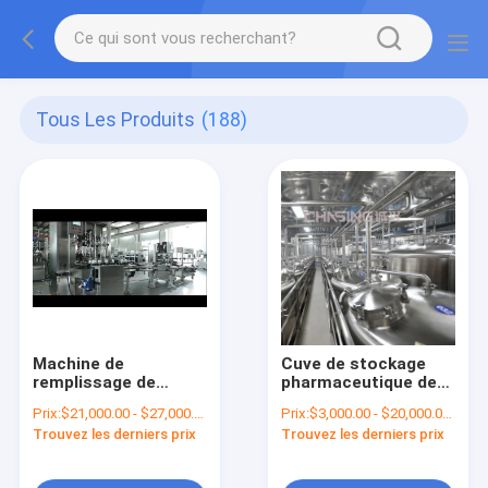
Tous Les Produits
(188)
Machine de
Cuve de stockage
remplissage de
pharmaceutique de
bouteilles
l'eau d'acier
Prix:
$21,000.00 - $27,000.00/Sets
Prix:
$3,000.00 - $20,000.00/Sets
automatique de l'eau
inoxydable 100000
Trouvez les derniers prix
Trouvez les derniers prix
2000BPH
litres
2000x600x2000mm