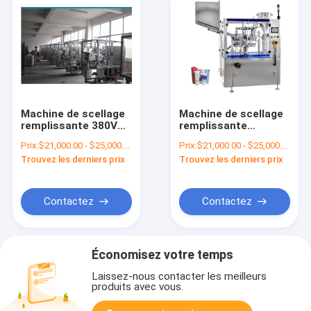
Machine de scellage
Machine de scellage
remplissante 380V
remplissante
du tube 2000BPH en
2000BPH de tube
Prix:
$21,000.00 - $25,000.00/Sets
Prix:
$21,000.00 - $25,000.00/Sets
aluminium crème de
mou pour le
Trouvez les derniers prix
Trouvez les derniers prix
main
shampooing crème
d'onguent
Contactez
Contactez
Économisez votre temps
Laissez-nous contacter les meilleurs
produits avec vous.