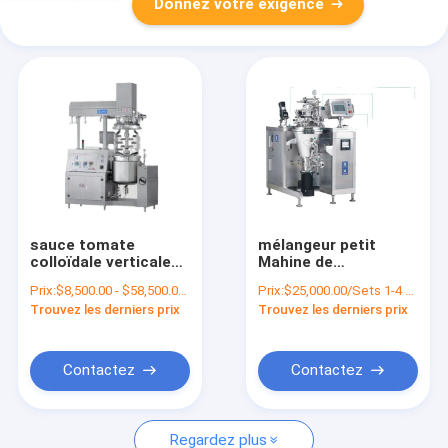
Donnez votre exigence
sauce tomate
mélangeur petit
colloïdale verticale
Mahine de
de machine de
fabrication
Prix:
$8,500.00 - $58,500.00/Sets
Prix:
$25,000.00/Sets 1-4 Sets
meulage de beurre
cosmétique
Trouvez les derniers prix
Trouvez les derniers prix
d'arachide du moulin
d'émulsifiant de
600L faisant la
laboratoire du vide
machine
10L 4 kilowatts
Contactez
Contactez
Regardez plus