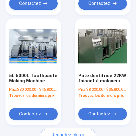
Contactez
Contactez
5L 5000L Toothpaste
Pâte dentifrice 22KW
Making Machine
faisant à malaxeur
Emulsifier Cosmetic
de pâte dentifrice de
Prix:
$30,000.00 - $46,800.00/Sets
Prix:
$8,000.00 - $36,800.00/Sets
Mixing Machine
machine le système
Trouvez les derniers prix
Trouvez les derniers prix
multi de vide d'étape
Contactez
Contactez
Regardez plus