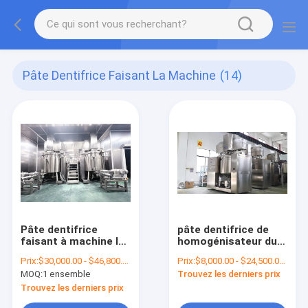
Pâte Dentifrice Faisant La Machine
(14)
Pâte dentifrice
pâte dentifrice de
faisant à machine les
homogénisateur du
disperseurs à grande
vide 700L faisant la
Prix:
$30,000.00 - $46,800.00/Sets
Prix:
$8,000.00 - $24,500.00/Sets
vitesse et les hauts
machine pour la pâte
MOQ:
1 ensemble
Trouvez les derniers prix
mélangeurs de
dentifrice d'aloès
cisaillement
Trouvez les derniers prix